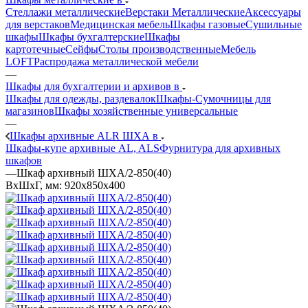
Стеллажи металлические
Верстаки Металлические
Аксессуары
для верстаков
Медицинская мебель
Шкафы газовые
Сушильные
шкафы
Шкафы бухгалтерские
Шкафы
картотечные
Сейфы
Столы производственные
Мебель
LOFT
Распродажа металлической мебели
—
Шкафы для бухгалтерии и архивов в
Шкафы для одежды, раздевалок
Шкафы-Сумочницы для
магазинов
Шкафы хозяйственные универсальные
—
Шкафы архивные ALR ШХА в
Шкафы-купе архивные AL, ALS
Фурнитура для архивных
шкафов
—
Шкаф архивный ШХА/2-850(40)
ВхШхГ, мм: 920x850x400