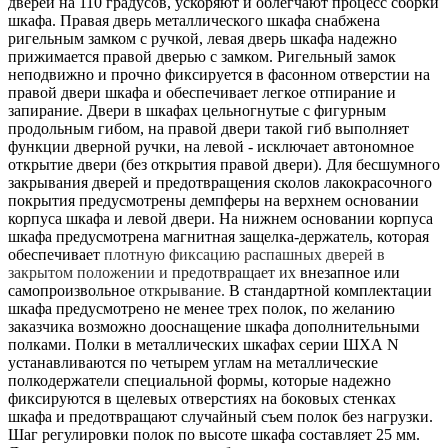
дверей на 110 градусов, ускоряют и облегчают процесс сборки
шкафа. Правая дверь металлического шкафа снабжена
ригельным замком с ручкой, левая дверь шкафа надежно
прижимается правой дверью с замком. Ригельный замок
неподвижно и прочно фиксируется в фасонном отверстии на
правой двери шкафа и обеспечивает легкое отпирание и
запирание. Двери в шкафах цельногнутые с фигурным
продольным гибом, на правой двери такой гиб выполняет
функции дверной ручки, на левой - исключает автономное
открытие двери (без открытия правой двери). Для бесшумного
закрывания дверей и предотвращения сколов лакокрасочного
покрытия предусмотрены демпферы на верхнем основании
корпуса шкафа и левой двери. На нижнем основании корпуса
шкафа предусмотрена магнитная защелка-держатель, которая
обеспечивает
плотную фиксацию распашных дверей в
закрытом положении и
предотвращает их
внезапное или
самопроизвольное
открывание.
В стандартной комплектации
шкафа предусмотрено не менее трех полок, по желанию
заказчика возможно дооснащение шкафа дополнительными
полками.
Полки в металлических шкафах серии ШХА N
устанавливаются по четырем углам на металлические
полкодержатели специальной формы, которые надежно
фиксируются в щелевых отверстиях на боковых стенках
шкафа и предотвращают случайный съем полок без нагрузки.
Шаг регулировки полок по высоте шкафа составляет 25 мм.