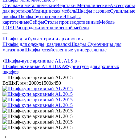
Стеллажи металлические
Верстаки Металлические
Аксессуары
для верстаков
Медицинская мебель
Шкафы газовые
Сушильные
шкафы
Шкафы бухгалтерские
Шкафы
картотечные
Сейфы
Столы производственные
Мебель
LOFT
Распродажа металлической мебели
—
Шкафы для бухгалтерии и архивов в
Шкафы для одежды, раздевалок
Шкафы-Сумочницы для
магазинов
Шкафы хозяйственные универсальные
—
Шкафы-купе архивные AL, ALS в
Шкафы архивные ALR ШХА
Фурнитура для архивных
шкафов
—
Шкаф-купе архивный AL 2015
ВхШхГ, мм: 2000x1500x450