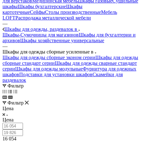
для верстаков
Медицинская мебель
Шкафы газовые
Сушильные
шкафы
Шкафы бухгалтерские
Шкафы
картотечные
Сейфы
Столы производственные
Мебель
LOFT
Распродажа металлической мебели
—
Шкафы для одежды, раздевалок в
Шкафы-Сумочницы для магазинов
Шкафы для бухгалтерии и
архивов
Шкафы хозяйственные универсальные
—
Шкафы для одежды сборные усиленные в
Шкафы для одежды сборные эконом серии
Шкафы для одежды
сборные стандарт серии
Шкафы для одежды сварные стандарт
серии
Шкафы для одежды модульные
Фурнитура для одежных
шкафов
Подставки для установки шкафов
Скамейки для
раздевалок
Фильтр
Фильтр
Цена
Цена
16 054