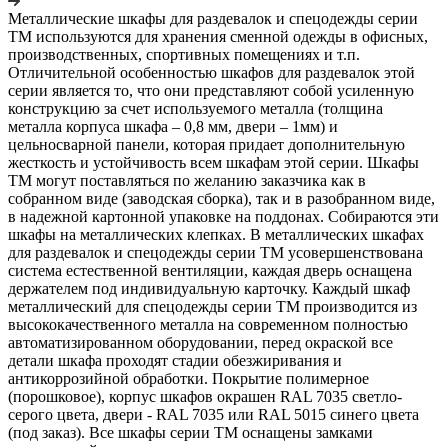
Металлические шкафы для раздевалок и спецодежды серии
ТМ используются для хранения сменной одежды в офисных,
производственных, спортивных помещениях и т.п.
Отличительной особенностью шкафов для раздевалок этой
серии является то, что они представляют собой усиленную
конструкцию за счет используемого металла (толщина
металла корпуса шкафа – 0,8 мм, двери – 1мм) и
цельносварной панели, которая придает дополнительную
жесткость и устойчивость всем шкафам этой серии. Шкафы
ТМ могут поставляться по желанию заказчика как в
собранном виде (заводская сборка), так и в разобранном виде,
в надежной картонной упаковке на поддонах. Собираются эти
шкафы на металлических клепках. В металлических шкафах
для раздевалок и спецодежды серии ТМ усовершенствована
система естественной вентиляции, каждая дверь оснащена
держателем под индивидуальную карточку. Каждый шкаф
металлический для спецодежды серии ТМ производится из
высококачественного металла на современном полностью
автоматизированном оборудовании, перед окраской все
детали шкафа проходят стадии обезжиривания и
антикоррозийной обработки. Покрытие полимерное
(порошковое), корпус шкафов окрашен RAL 7035 светло-
серого цвета, двери - RAL 7035 или RAL 5015 синего цвета
(под заказ). Все шкафы серии ТМ оснащены замками