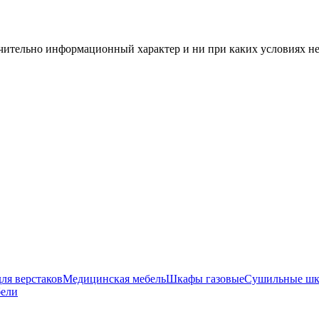
чительно информационный характер и ни при каких условиях н
ля верстаков
Медицинская мебель
Шкафы газовые
Сушильные ш
бели