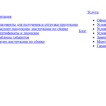
Услуги
нтация
Офор
окументы для получения и отгрузки продукции
Усло
аспорт продукции, инструкции по сборке
Услов
Блог
ертификаты и лицензии
Услов
аблицы габаритов
Замер
идео инструкции по сборке
Монт
Гаран