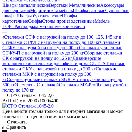
Шкафы металлические
Верстаки Металлические
Аксессуары
для верстаков
Медицинская мебель
Шкафы газовые
Сушильные
шкафы
Шкафы бухгалтерские
Шкафы
картотечные
Сейфы
Столы производственные
Мебель
LOFT
Распродажа металлической мебели
—
Стеллажи СТФ с нагрузкой на полку до 100, 125, 145 кг в
Стеллажи СТФЛ с нагрузкой на полку до 100 кг
Стеллажи
СТФУ с нагрузкой на полку до 200 кг
Стеллажи усиленные
СТФУ-П с нагрузкой на полку до 200 кг
Сборные стеллажи
СК с нагрузкой на полку до 125 кг
Дизайнерские
металлические стеллажи для офиса и дома GUTTA
Торговые
стеллажи СКУ с нагрузкой на полку до 200 кг
Складские
стеллажи МКФ с нагрузкой на полку до 300
кг
Среднегрузовые стеллажи SGR-V с нагрузкой на ярус до
500 кг
Элементы Стеллажей
Стеллажи MZ-Profil с нагрузкой на
полку до 170 кг
—
СТФ Стеллаж 1045-2,0
ВхШхГ, мм: 2000x1000x400
Цена действительна только для интернет-магазина и может
отличаться от цен в розничных магазинах
Отложить
Сравнить