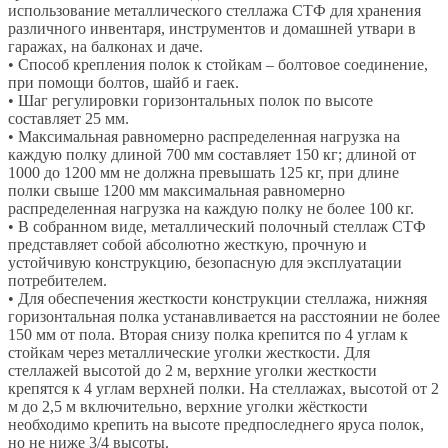
использование металлического стеллажа СТФ для хранения
различного инвентаря, инструментов и домашней утвари в
гаражах, на балконах и даче.
• Способ крепления полок к стойкам – болтовое соединение,
при помощи болтов, шайб и гаек.
• Шаг регулировки горизонтальных полок по высоте
составляет 25 мм.
• Максимальная равномерно распределенная нагрузка на
каждую полку длиной 700 мм составляет 150 кг; длиной от
1000 до 1200 мм не должна превышать 125 кг, при длине
полки свыше 1200 мм максимальная равномерно
распределенная нагрузка на каждую полку не более 100 кг.
• В собранном виде, металлический полочный стеллаж СТФ
представляет собой абсолютно жесткую, прочную и
устойчивую конструкцию, безопасную для эксплуатации
потребителем.
• Для обеспечения жесткости конструкции стеллажа, нижняя
горизонтальная полка устанавливается на расстоянии не более
150 мм от пола. Вторая снизу полка крепится по 4 углам к
стойкам через металлические уголки жесткости. Для
стеллажей высотой до 2 м, верхние уголки жесткости
крепятся к 4 углам верхней полки. На стеллажах, высотой от 2
м до 2,5 м включительно, верхние уголки жёсткости
необходимо крепить на высоте предпоследнего яруса полок,
но не ниже 3/4 высоты.