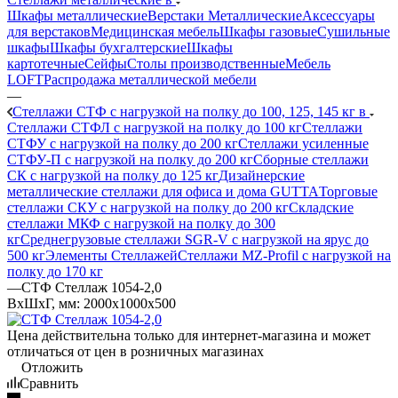
Шкафы металлические
Верстаки Металлические
Аксессуары
для верстаков
Медицинская мебель
Шкафы газовые
Сушильные
шкафы
Шкафы бухгалтерские
Шкафы
картотечные
Сейфы
Столы производственные
Мебель
LOFT
Распродажа металлической мебели
—
Стеллажи СТФ с нагрузкой на полку до 100, 125, 145 кг в
Стеллажи СТФЛ с нагрузкой на полку до 100 кг
Стеллажи
СТФУ с нагрузкой на полку до 200 кг
Стеллажи усиленные
СТФУ-П с нагрузкой на полку до 200 кг
Сборные стеллажи
СК с нагрузкой на полку до 125 кг
Дизайнерские
металлические стеллажи для офиса и дома GUTTA
Торговые
стеллажи СКУ с нагрузкой на полку до 200 кг
Складские
стеллажи МКФ с нагрузкой на полку до 300
кг
Среднегрузовые стеллажи SGR-V с нагрузкой на ярус до
500 кг
Элементы Стеллажей
Стеллажи MZ-Profil с нагрузкой на
полку до 170 кг
—
СТФ Стеллаж 1054-2,0
ВхШхГ, мм: 2000x1000x500
Цена действительна только для интернет-магазина и может
отличаться от цен в розничных магазинах
Отложить
Сравнить