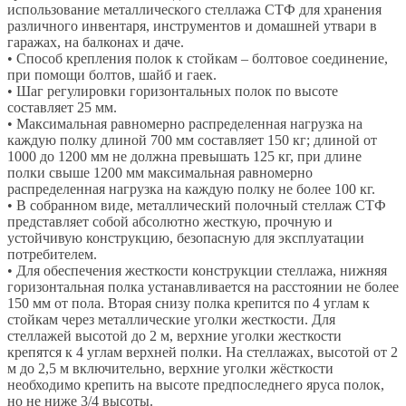
использование металлического стеллажа СТФ для хранения
различного инвентаря, инструментов и домашней утвари в
гаражах, на балконах и даче.
• Способ крепления полок к стойкам – болтовое соединение,
при помощи болтов, шайб и гаек.
• Шаг регулировки горизонтальных полок по высоте
составляет 25 мм.
• Максимальная равномерно распределенная нагрузка на
каждую полку длиной 700 мм составляет 150 кг; длиной от
1000 до 1200 мм не должна превышать 125 кг, при длине
полки свыше 1200 мм максимальная равномерно
распределенная нагрузка на каждую полку не более 100 кг.
• В собранном виде, металлический полочный стеллаж СТФ
представляет собой абсолютно жесткую, прочную и
устойчивую конструкцию, безопасную для эксплуатации
потребителем.
• Для обеспечения жесткости конструкции стеллажа, нижняя
горизонтальная полка устанавливается на расстоянии не более
150 мм от пола. Вторая снизу полка крепится по 4 углам к
стойкам через металлические уголки жесткости. Для
стеллажей высотой до 2 м, верхние уголки жесткости
крепятся к 4 углам верхней полки. На стеллажах, высотой от 2
м до 2,5 м включительно, верхние уголки жёсткости
необходимо крепить на высоте предпоследнего яруса полок,
но не ниже 3/4 высоты.