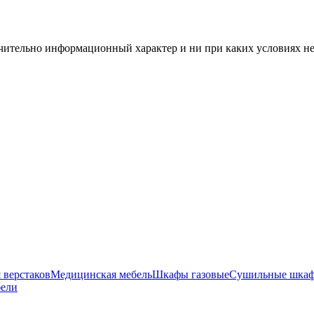
чительно информационный характер и ни при каких условиях н
 верстаков
Медицинская мебель
Шкафы газовые
Сушильные шка
бели