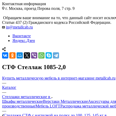
Контактная информация
г. Москва, проезд Перова поля, 7 стр. 9
Обращаем ваше внимание на то, что данный сайт носит исклю
Статьи 437 (2) Гражданского кодекса Российской Федерации.
in@metallcab.ru
Вконтакте
Яндекс.Дзен
СТФ Стеллаж 1085-2,0
Купить металлическую мебель в интернет-магазине metallcab.ru
—
Каталог
—
Стеллажи металлические в
Шкафы металлические
Верстаки Металлические
Аксессуары для
производственные
Мебель LOFT
Распродажа металлической ме
—
Стеллажи СТФ с нагрузкой на полку до 100, 125, 145 кг в