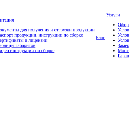
Услуги
нтация
Офор
окументы для получения и отгрузки продукции
Усло
аспорт продукции, инструкции по сборке
Услов
Блог
ертификаты и лицензии
Услов
аблицы габаритов
Замер
идео инструкции по сборке
Монт
Гаран