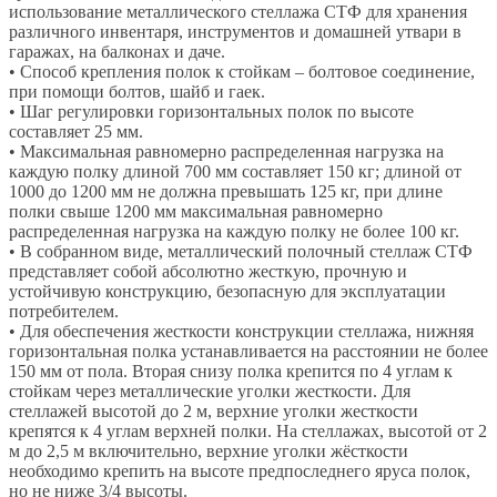
использование металлического стеллажа СТФ для хранения
различного инвентаря, инструментов и домашней утвари в
гаражах, на балконах и даче.
• Способ крепления полок к стойкам – болтовое соединение,
при помощи болтов, шайб и гаек.
• Шаг регулировки горизонтальных полок по высоте
составляет 25 мм.
• Максимальная равномерно распределенная нагрузка на
каждую полку длиной 700 мм составляет 150 кг; длиной от
1000 до 1200 мм не должна превышать 125 кг, при длине
полки свыше 1200 мм максимальная равномерно
распределенная нагрузка на каждую полку не более 100 кг.
• В собранном виде, металлический полочный стеллаж СТФ
представляет собой абсолютно жесткую, прочную и
устойчивую конструкцию, безопасную для эксплуатации
потребителем.
• Для обеспечения жесткости конструкции стеллажа, нижняя
горизонтальная полка устанавливается на расстоянии не более
150 мм от пола. Вторая снизу полка крепится по 4 углам к
стойкам через металлические уголки жесткости. Для
стеллажей высотой до 2 м, верхние уголки жесткости
крепятся к 4 углам верхней полки. На стеллажах, высотой от 2
м до 2,5 м включительно, верхние уголки жёсткости
необходимо крепить на высоте предпоследнего яруса полок,
но не ниже 3/4 высоты.