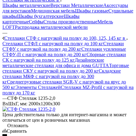
Шкафы металлические
Верстаки Металлические
Аксессуары
для верстаков
Медицинская мебель
Шкафы газовые
Сушильные
шкафы
Шкафы бухгалтерские
Шкафы
картотечные
Сейфы
Столы производственные
Мебель
LOFT
Распродажа металлической мебели
—
Стеллажи СТФ с нагрузкой на полку до 100, 125, 145 кг в
Стеллажи СТФЛ с нагрузкой на полку до 100 кг
Стеллажи
СТФУ с нагрузкой на полку до 200 кг
Стеллажи усиленные
СТФУ-П с нагрузкой на полку до 200 кг
Сборные стеллажи
СК с нагрузкой на полку до 125 кг
Дизайнерские
металлические стеллажи для офиса и дома GUTTA
Торговые
стеллажи СКУ с нагрузкой на полку до 200 кг
Складские
стеллажи МКФ с нагрузкой на полку до 300
кг
Среднегрузовые стеллажи SGR-V с нагрузкой на ярус до
500 кг
Элементы Стеллажей
Стеллажи MZ-Profil с нагрузкой на
полку до 170 кг
—
СТФ Стеллаж 1235-2,0
ВхШхГ, мм: 2000x1200x300
Цена действительна только для интернет-магазина и может
отличаться от цен в розничных магазинах
Отложить
Сравнить