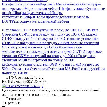
Шкафы металлические
Верстаки Металлические
Аксессуары
для верстаков
Медицинская мебель
Шкафы газовые
Сушильные
шкафы
Шкафы бухгалтерские
Шкафы
картотечные
Сейфы
Столы производственные
Мебель
LOFT
Распродажа металлической мебели
—
Стеллажи СТФ с нагрузкой на полку до 100, 125, 145 кг в
Стеллажи СТФЛ с нагрузкой на полку до 100 кг
Стеллажи
СТФУ с нагрузкой на полку до 200 кг
Стеллажи усиленные
СТФУ-П с нагрузкой на полку до 200 кг
Сборные стеллажи
СК с нагрузкой на полку до 125 кг
Дизайнерские
металлические стеллажи для офиса и дома GUTTA
Торговые
стеллажи СКУ с нагрузкой на полку до 200 кг
Складские
стеллажи МКФ с нагрузкой на полку до 300
кг
Среднегрузовые стеллажи SGR-V с нагрузкой на ярус до
500 кг
Элементы Стеллажей
Стеллажи MZ-Profil с нагрузкой на
полку до 170 кг
—
СТФ Стеллаж 1245-2,2
ВхШхГ, мм: 2200x1200x400
Цена действительна только для интернет-магазина и может
отличаться от цен в розничных магазинах
Отложить
Сравнить