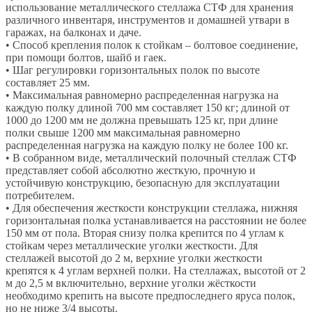
использование металлического стеллажа СТФ для хранения
различного инвентаря, инструментов и домашней утвари в
гаражах, на балконах и даче.
• Способ крепления полок к стойкам – болтовое соединение,
при помощи болтов, шайб и гаек.
• Шаг регулировки горизонтальных полок по высоте
составляет 25 мм.
• Максимальная равномерно распределенная нагрузка на
каждую полку длиной 700 мм составляет 150 кг; длиной от
1000 до 1200 мм не должна превышать 125 кг, при длине
полки свыше 1200 мм максимальная равномерно
распределенная нагрузка на каждую полку не более 100 кг.
• В собранном виде, металлический полочный стеллаж СТФ
представляет собой абсолютно жесткую, прочную и
устойчивую конструкцию, безопасную для эксплуатации
потребителем.
• Для обеспечения жесткости конструкции стеллажа, нижняя
горизонтальная полка устанавливается на расстоянии не более
150 мм от пола. Вторая снизу полка крепится по 4 углам к
стойкам через металлические уголки жесткости. Для
стеллажей высотой до 2 м, верхние уголки жесткости
крепятся к 4 углам верхней полки. На стеллажах, высотой от 2
м до 2,5 м включительно, верхние уголки жёсткости
необходимо крепить на высоте предпоследнего яруса полок,
но не ниже 3/4 высоты.