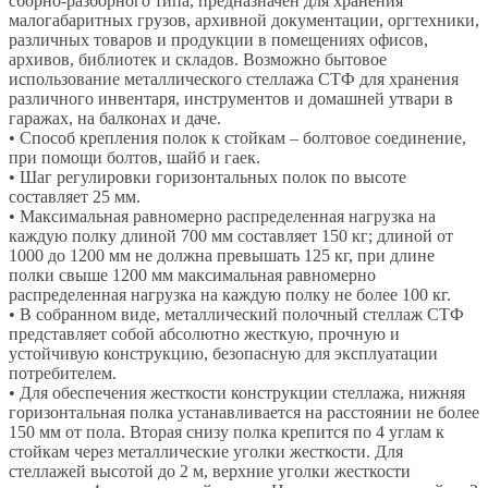
сборно-разборного типа, предназначен для хранения
малогабаритных грузов, архивной документации, оргтехники,
различных товаров и продукции в помещениях офисов,
архивов, библиотек и складов. Возможно бытовое
использование металлического стеллажа СТФ для хранения
различного инвентаря, инструментов и домашней утвари в
гаражах, на балконах и даче.
• Способ крепления полок к стойкам – болтовое соединение,
при помощи болтов, шайб и гаек.
• Шаг регулировки горизонтальных полок по высоте
составляет 25 мм.
• Максимальная равномерно распределенная нагрузка на
каждую полку длиной 700 мм составляет 150 кг; длиной от
1000 до 1200 мм не должна превышать 125 кг, при длине
полки свыше 1200 мм максимальная равномерно
распределенная нагрузка на каждую полку не более 100 кг.
• В собранном виде, металлический полочный стеллаж СТФ
представляет собой абсолютно жесткую, прочную и
устойчивую конструкцию, безопасную для эксплуатации
потребителем.
• Для обеспечения жесткости конструкции стеллажа, нижняя
горизонтальная полка устанавливается на расстоянии не более
150 мм от пола. Вторая снизу полка крепится по 4 углам к
стойкам через металлические уголки жесткости. Для
стеллажей высотой до 2 м, верхние уголки жесткости