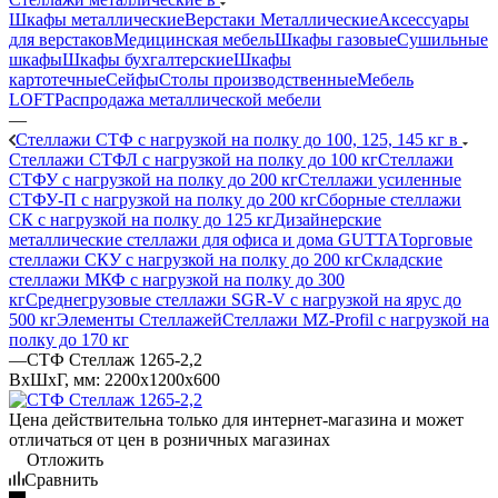
Шкафы металлические
Верстаки Металлические
Аксессуары
для верстаков
Медицинская мебель
Шкафы газовые
Сушильные
шкафы
Шкафы бухгалтерские
Шкафы
картотечные
Сейфы
Столы производственные
Мебель
LOFT
Распродажа металлической мебели
—
Стеллажи СТФ с нагрузкой на полку до 100, 125, 145 кг в
Стеллажи СТФЛ с нагрузкой на полку до 100 кг
Стеллажи
СТФУ с нагрузкой на полку до 200 кг
Стеллажи усиленные
СТФУ-П с нагрузкой на полку до 200 кг
Сборные стеллажи
СК с нагрузкой на полку до 125 кг
Дизайнерские
металлические стеллажи для офиса и дома GUTTA
Торговые
стеллажи СКУ с нагрузкой на полку до 200 кг
Складские
стеллажи МКФ с нагрузкой на полку до 300
кг
Среднегрузовые стеллажи SGR-V с нагрузкой на ярус до
500 кг
Элементы Стеллажей
Стеллажи MZ-Profil с нагрузкой на
полку до 170 кг
—
СТФ Стеллаж 1265-2,2
ВхШхГ, мм: 2200x1200x600
Цена действительна только для интернет-магазина и может
отличаться от цен в розничных магазинах
Отложить
Сравнить