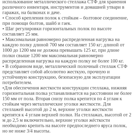
использование металлического стеллажа СТФ для хранения
различного инвентаря, инструментов и домашней утвари в
гаражах, на балконах и даче.
• Способ крепления полок к стойкам – болтовое соединение,
при помощи болтов, шайб и гаек.
• Шаг регулировки горизонтальных полок по высоте
составляет 25 мм.
• Максимальная равномерно распределенная нагрузка на
каждую полку длиной 700 мм составляет 150 кг; длиной от
1000 до 1200 мм не должна превышать 125 кг, при длине
полки свыше 1200 мм максимальная равномерно
распределенная нагрузка на каждую полку не более 100 кг.
• В собранном виде, металлический полочный стеллаж СТФ
представляет собой абсолютно жесткую, прочную и
устойчивую конструкцию, безопасную для эксплуатации
потребителем.
•Для обеспечения жесткости конструкции стеллажа, нижняя
горизонтальная полка устанавливается на расстоянии не более
150 мм от пола. Вторая снизу полка крепится по 4 углам к
стойкам через металлические уголки жесткости. Для
стеллажей высотой до 2 м, верхние уголки жесткости
крепятся к 4 углам верхней полки. На стеллажах, высотой от 2
м до 2,5 м включительно, верхние уголки жёсткости
необходимо крепить на высоте предпоследнего яруса полок,
но не ниже 3/4 высоты.