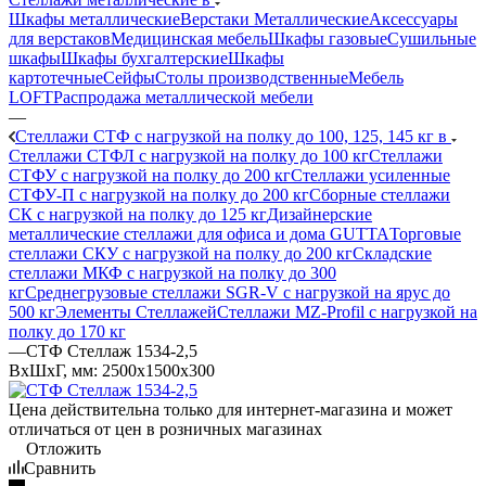
Шкафы металлические
Верстаки Металлические
Аксессуары
для верстаков
Медицинская мебель
Шкафы газовые
Сушильные
шкафы
Шкафы бухгалтерские
Шкафы
картотечные
Сейфы
Столы производственные
Мебель
LOFT
Распродажа металлической мебели
—
Стеллажи СТФ с нагрузкой на полку до 100, 125, 145 кг в
Стеллажи СТФЛ с нагрузкой на полку до 100 кг
Стеллажи
СТФУ с нагрузкой на полку до 200 кг
Стеллажи усиленные
СТФУ-П с нагрузкой на полку до 200 кг
Сборные стеллажи
СК с нагрузкой на полку до 125 кг
Дизайнерские
металлические стеллажи для офиса и дома GUTTA
Торговые
стеллажи СКУ с нагрузкой на полку до 200 кг
Складские
стеллажи МКФ с нагрузкой на полку до 300
кг
Среднегрузовые стеллажи SGR-V с нагрузкой на ярус до
500 кг
Элементы Стеллажей
Стеллажи MZ-Profil с нагрузкой на
полку до 170 кг
—
СТФ Стеллаж 1534-2,5
ВхШхГ, мм: 2500x1500x300
Цена действительна только для интернет-магазина и может
отличаться от цен в розничных магазинах
Отложить
Сравнить