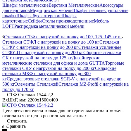
Шкафы металлические
Верстаки Металлические
Аксессуары
для верстаков
Медицинская мебель
Шкафы газовые
Сушильные
шкафы
Шкафы бухгалтерские
Шкафы
картотечные
Сейфы
Столы производственные
Мебель
LOFT
Распродажа металлической мебели
—
Стеллажи СТФ с нагрузкой на полку до 100, 125, 145 кг в
Стеллажи СТФЛ с нагрузкой на полку до 100 кг
Стеллажи
СТФУ с нагрузкой на полку до 200 кг
Стеллажи усиленные
СТФУ-П с нагрузкой на полку до 200 кг
Сборные стеллажи
СК с нагрузкой на полку до 125 кг
Дизайнерские
металлические стеллажи для офиса и дома GUTTA
Торговые
стеллажи СКУ с нагрузкой на полку до 200 кг
Складские
стеллажи МКФ с нагрузкой на полку до 300
кг
Среднегрузовые стеллажи SGR-V с нагрузкой на ярус до
500 кг
Элементы Стеллажей
Стеллажи MZ-Profil с нагрузкой на
полку до 170 кг
—
СТФ Стеллаж 1544-2,2
ВхШхГ, мм: 2200x1500x400
Цена действительна только для интернет-магазина и может
отличаться от цен в розничных магазинах
Отложить
Сравнить