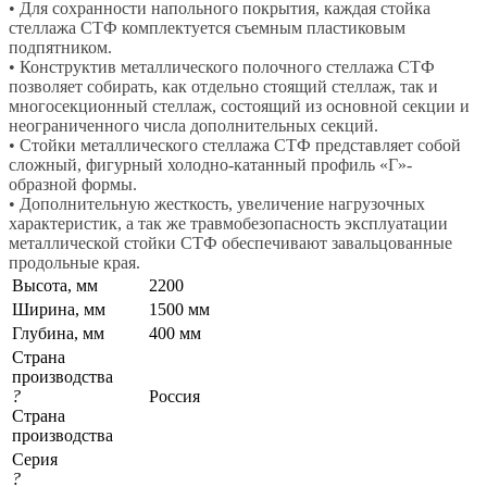
• Для сохранности напольного покрытия, каждая стойка
стеллажа СТФ комплектуется съемным пластиковым
подпятником.
• Конструктив металлического полочного стеллажа СТФ
позволяет собирать, как отдельно стоящий стеллаж, так и
многосекционный стеллаж, состоящий из основной секции и
неограниченного числа дополнительных секций.
• Стойки металлического стеллажа СТФ представляет собой
сложный, фигурный холодно-катанный профиль «Г»-
образной формы.
• Дополнительную жесткость, увеличение нагрузочных
характеристик, а так же травмобезопасность эксплуатации
металлической стойки СТФ обеспечивают завальцованные
продольные края.
Высота, мм
2200
Ширина, мм
1500 мм
Глубина, мм
400 мм
Страна
производства
?
Россия
Страна
производства
Серия
?