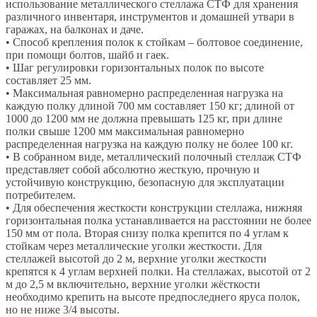
использование металлического стеллажа СТФ для хранения
различного инвентаря, инструментов и домашней утвари в
гаражах, на балконах и даче.
• Способ крепления полок к стойкам – болтовое соединение,
при помощи болтов, шайб и гаек.
• Шаг регулировки горизонтальных полок по высоте
составляет 25 мм.
• Максимальная равномерно распределенная нагрузка на
каждую полку длиной 700 мм составляет 150 кг; длиной от
1000 до 1200 мм не должна превышать 125 кг, при длине
полки свыше 1200 мм максимальная равномерно
распределенная нагрузка на каждую полку не более 100 кг.
• В собранном виде, металлический полочный стеллаж СТФ
представляет собой абсолютно жесткую, прочную и
устойчивую конструкцию, безопасную для эксплуатации
потребителем.
• Для обеспечения жесткости конструкции стеллажа, нижняя
горизонтальная полка устанавливается на расстоянии не более
150 мм от пола. Вторая снизу полка крепится по 4 углам к
стойкам через металлические уголки жесткости. Для
стеллажей высотой до 2 м, верхние уголки жесткости
крепятся к 4 углам верхней полки. На стеллажах, высотой от 2
м до 2,5 м включительно, верхние уголки жёсткости
необходимо крепить на высоте предпоследнего яруса полок,
но не ниже 3/4 высоты.