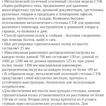
• Металлический полочный усиленный стеллаж модели СТФ,
сборно-разборного типа, предназначен для хранения
малогабаритных грузов, архивной документации, оргтехники,
различных товаров и продукции в помещениях офисов,
архивов, библиотек и складов. Возможно бытовое
использование металлического стеллажа СТФ для хранения
различного инвентаря, инструментов и домашней утвари в
гаражах, на балконах и даче.
• Способ крепления полок к стойкам – болтовое соединение,
при помощи болтов, шайб и гаек.
• Шаг регулировки горизонтальных полок по высоте
составляет 25 мм.
• Максимальная равномерно распределенная нагрузка на
каждую полку длиной 700 мм составляет 150 кг; длиной от
1000 до 1200 мм не должна превышать 125 кг, при длине
полки свыше 1200 мм максимальная равномерно
распределенная нагрузка на каждую полку не более 100 кг.
• В собранном виде, металлический полочный стеллаж СТФ
представляет собой абсолютно жесткую, прочную и
устойчивую конструкцию, безопасную для эксплуатации
потребителем.
•Для обеспечения жесткости конструкции стеллажа, нижняя
горизонтальная полка устанавливается на расстоянии не более
150 мм от пола. Вторая снизу полка крепится по 4 углам к
стойкам через металлические уголки жесткости. Для