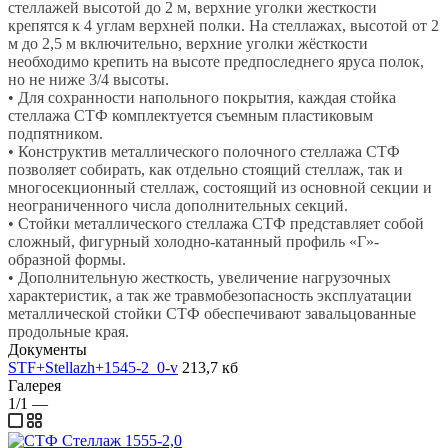
стеллажей высотой до 2 м, верхние уголки жесткости
крепятся к 4 углам верхней полки. На стеллажах, высотой от 2
м до 2,5 м включительно, верхние уголки жёсткости
необходимо крепить на высоте предпоследнего яруса полок,
но не ниже 3/4 высоты.
• Для сохранности напольного покрытия, каждая стойка
стеллажа СТФ комплектуется съемным пластиковым
подпятником.
• Конструктив металлического полочного стеллажа СТФ
позволяет собирать, как отдельно стоящий стеллаж, так и
многосекционный стеллаж, состоящий из основной секции и
неограниченного числа дополнительных секций.
• Стойки металлического стеллажа СТФ представляет собой
сложный, фигурный холодно-катанный профиль «Г»-
образной формы.
• Дополнительную жесткость, увеличение нагрузочных
характеристик, а так же травмобезопасность эксплуатации
металлической стойки СТФ обеспечивают завальцованные
продольные края.
Документы
STF+Stellazh+1545-2_0-v
213,7 кб
Галерея
1/1
—