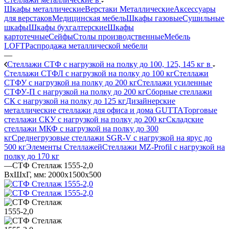
Шкафы металлические
Верстаки Металлические
Аксессуары
для верстаков
Медицинская мебель
Шкафы газовые
Сушильные
шкафы
Шкафы бухгалтерские
Шкафы
картотечные
Сейфы
Столы производственные
Мебель
LOFT
Распродажа металлической мебели
—
Стеллажи СТФ с нагрузкой на полку до 100, 125, 145 кг в
Стеллажи СТФЛ с нагрузкой на полку до 100 кг
Стеллажи
СТФУ с нагрузкой на полку до 200 кг
Стеллажи усиленные
СТФУ-П с нагрузкой на полку до 200 кг
Сборные стеллажи
СК с нагрузкой на полку до 125 кг
Дизайнерские
металлические стеллажи для офиса и дома GUTTA
Торговые
стеллажи СКУ с нагрузкой на полку до 200 кг
Складские
стеллажи МКФ с нагрузкой на полку до 300
кг
Среднегрузовые стеллажи SGR-V с нагрузкой на ярус до
500 кг
Элементы Стеллажей
Стеллажи MZ-Profil с нагрузкой на
полку до 170 кг
—
СТФ Стеллаж 1555-2,0
ВхШхГ, мм: 2000x1500x500