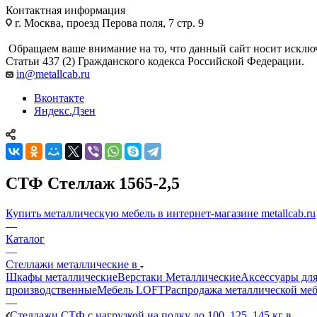
Контактная информация
г. Москва, проезд Перова поля, 7 стр. 9
Обращаем ваше внимание на то, что данный сайт носит исклю
Статьи 437 (2) Гражданского кодекса Российской Федерации.
in@metallcab.ru
Вконтакте
Яндекс.Дзен
СТФ Стеллаж 1565-2,5
Купить металлическую мебель в интернет-магазине metallcab.ru
—
Каталог
—
Стеллажи металлические в
Шкафы металлические
Верстаки Металлические
Аксессуары для
производственные
Мебель LOFT
Распродажа металлической ме
—
Стеллажи СТФ с нагрузкой на полку до 100, 125, 145 кг в