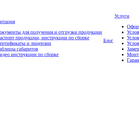
Услуги
нтация
Офор
окументы для получения и отгрузки продукции
Усло
аспорт продукции, инструкции по сборке
Услов
Блог
ертификаты и лицензии
Услов
аблицы габаритов
Замер
идео инструкции по сборке
Монт
Гаран