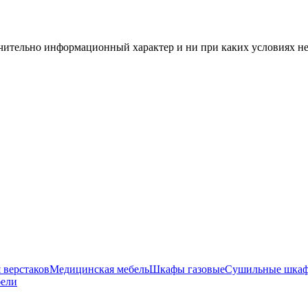
чительно информационный характер и ни при каких условиях н
 верстаков
Медицинская мебель
Шкафы газовые
Сушильные шка
бели