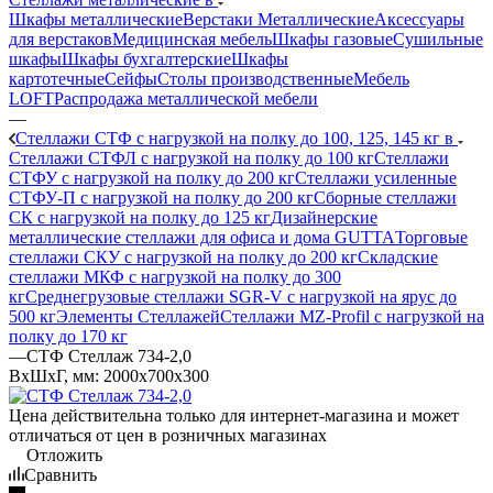
Шкафы металлические
Верстаки Металлические
Аксессуары
для верстаков
Медицинская мебель
Шкафы газовые
Сушильные
шкафы
Шкафы бухгалтерские
Шкафы
картотечные
Сейфы
Столы производственные
Мебель
LOFT
Распродажа металлической мебели
—
Стеллажи СТФ с нагрузкой на полку до 100, 125, 145 кг в
Стеллажи СТФЛ с нагрузкой на полку до 100 кг
Стеллажи
СТФУ с нагрузкой на полку до 200 кг
Стеллажи усиленные
СТФУ-П с нагрузкой на полку до 200 кг
Сборные стеллажи
СК с нагрузкой на полку до 125 кг
Дизайнерские
металлические стеллажи для офиса и дома GUTTA
Торговые
стеллажи СКУ с нагрузкой на полку до 200 кг
Складские
стеллажи МКФ с нагрузкой на полку до 300
кг
Среднегрузовые стеллажи SGR-V с нагрузкой на ярус до
500 кг
Элементы Стеллажей
Стеллажи MZ-Profil с нагрузкой на
полку до 170 кг
—
СТФ Стеллаж 734-2,0
ВхШхГ, мм: 2000x700x300
Цена действительна только для интернет-магазина и может
отличаться от цен в розничных магазинах
Отложить
Сравнить