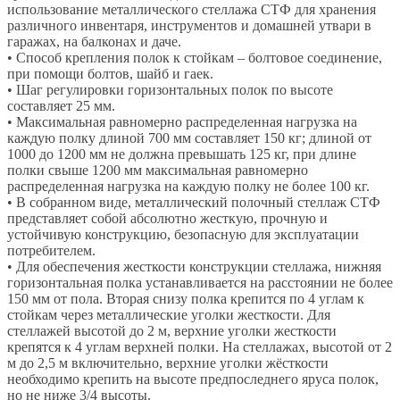
использование металлического стеллажа СТФ для хранения
различного инвентаря, инструментов и домашней утвари в
гаражах, на балконах и даче.
• Способ крепления полок к стойкам – болтовое соединение,
при помощи болтов, шайб и гаек.
• Шаг регулировки горизонтальных полок по высоте
составляет 25 мм.
• Максимальная равномерно распределенная нагрузка на
каждую полку длиной 700 мм составляет 150 кг; длиной от
1000 до 1200 мм не должна превышать 125 кг, при длине
полки свыше 1200 мм максимальная равномерно
распределенная нагрузка на каждую полку не более 100 кг.
• В собранном виде, металлический полочный стеллаж СТФ
представляет собой абсолютно жесткую, прочную и
устойчивую конструкцию, безопасную для эксплуатации
потребителем.
• Для обеспечения жесткости конструкции стеллажа, нижняя
горизонтальная полка устанавливается на расстоянии не более
150 мм от пола. Вторая снизу полка крепится по 4 углам к
стойкам через металлические уголки жесткости. Для
стеллажей высотой до 2 м, верхние уголки жесткости
крепятся к 4 углам верхней полки. На стеллажах, высотой от 2
м до 2,5 м включительно, верхние уголки жёсткости
необходимо крепить на высоте предпоследнего яруса полок,
но не ниже 3/4 высоты.