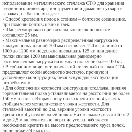
использование металлического стеллажа СТФ для хранения
различного инвентаря, инструментов и домашней утвари в
гаражах, на балконах и даче.
• Способ крепления полок к стойкам – болтовое соединение,
при помощи болтов, шайб и гаек.
• Шаг регулировки горизонтальных полок по высоте
составляет 25 мм.
• Максимальная равномерно распределенная нагрузка на
каждую полку длиной 700 мм составляет 150 кг; длиной от
1000 до 1200 мм не должна превышать 125 кг, при длине
полки свыше 1200 мм максимальная равномерно
распределенная нагрузка на каждую полку не более 100 кг.
• В собранном виде, металлический полочный стеллаж СТФ
представляет собой абсолютно жесткую, прочную и
устойчивую конструкцию, безопасную для эксплуатации
потребителем.
• Для обеспечения жесткости конструкции стеллажа, нижняя
горизонтальная полка устанавливается на расстоянии не более
150 мм от пола. Вторая снизу полка крепится по 4 углам к
стойкам через металлические уголки жесткости. Для
стеллажей высотой до 2 м, верхние уголки жесткости
крепятся к 4 углам верхней полки. На стеллажах, высотой от 2
м до 2,5 м включительно, верхние уголки жёсткости
необходимо крепить на высоте предпоследнего яруса полок,
но не ниже 3/4 высоты.