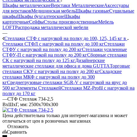
Шкафы металлические
Верстаки Металлические
Аксессуары
для верстаков
Медицинская мебель
Шкафы газовые
Сушильные
шкафы
Шкафы бухгалтерские
Шкафы
картотечные
Сейфы
Столы производственные
Мебель
LOFT
Распродажа металлической мебели
—
Стеллажи СТФ с нагрузкой на полку до 100, 125, 145 кг в
Стеллажи СТФЛ с нагрузкой на полку до 100 кг
Стеллажи
СТФУ с нагрузкой на полку до 200 кг
Стеллажи усиленные
СТФУ-П с нагрузкой на полку до 200 кг
Сборные стеллажи
СК с нагрузкой на полку до 125 кг
Дизайнерские
металлические стеллажи для офиса и дома GUTTA
Торговые
стеллажи СКУ с нагрузкой на полку до 200 кг
Складские
стеллажи МКФ с нагрузкой на полку до 300
кг
Среднегрузовые стеллажи SGR-V с нагрузкой на ярус до
500 кг
Элементы Стеллажей
Стеллажи MZ-Profil с нагрузкой на
полку до 170 кг
—
СТФ Стеллаж 734-2,5
ВхШхГ, мм: 2500x700x300
Цена действительна только для интернет-магазина и может
отличаться от цен в розничных магазинах
Отложить
Сравнить