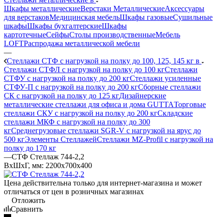
Шкафы металлические
Верстаки Металлические
Аксессуары
для верстаков
Медицинская мебель
Шкафы газовые
Сушильные
шкафы
Шкафы бухгалтерские
Шкафы
картотечные
Сейфы
Столы производственные
Мебель
LOFT
Распродажа металлической мебели
—
Стеллажи СТФ с нагрузкой на полку до 100, 125, 145 кг в
Стеллажи СТФЛ с нагрузкой на полку до 100 кг
Стеллажи
СТФУ с нагрузкой на полку до 200 кг
Стеллажи усиленные
СТФУ-П с нагрузкой на полку до 200 кг
Сборные стеллажи
СК с нагрузкой на полку до 125 кг
Дизайнерские
металлические стеллажи для офиса и дома GUTTA
Торговые
стеллажи СКУ с нагрузкой на полку до 200 кг
Складские
стеллажи МКФ с нагрузкой на полку до 300
кг
Среднегрузовые стеллажи SGR-V с нагрузкой на ярус до
500 кг
Элементы Стеллажей
Стеллажи MZ-Profil с нагрузкой на
полку до 170 кг
—
СТФ Стеллаж 744-2,2
ВхШхГ, мм: 2200x700x400
Цена действительна только для интернет-магазина и может
отличаться от цен в розничных магазинах
Отложить
Сравнить