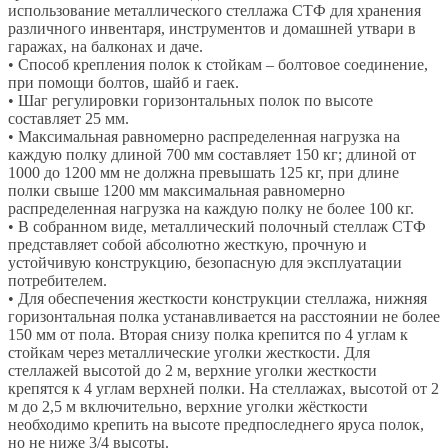
использование металлического стеллажа СТФ для хранения
различного инвентаря, инструментов и домашней утвари в
гаражах, на балконах и даче.
• Способ крепления полок к стойкам – болтовое соединение,
при помощи болтов, шайб и гаек.
• Шаг регулировки горизонтальных полок по высоте
составляет 25 мм.
• Максимальная равномерно распределенная нагрузка на
каждую полку длиной 700 мм составляет 150 кг; длиной от
1000 до 1200 мм не должна превышать 125 кг, при длине
полки свыше 1200 мм максимальная равномерно
распределенная нагрузка на каждую полку не более 100 кг.
• В собранном виде, металлический полочный стеллаж СТФ
представляет собой абсолютно жесткую, прочную и
устойчивую конструкцию, безопасную для эксплуатации
потребителем.
• Для обеспечения жесткости конструкции стеллажа, нижняя
горизонтальная полка устанавливается на расстоянии не более
150 мм от пола. Вторая снизу полка крепится по 4 углам к
стойкам через металлические уголки жесткости. Для
стеллажей высотой до 2 м, верхние уголки жесткости
крепятся к 4 углам верхней полки. На стеллажах, высотой от 2
м до 2,5 м включительно, верхние уголки жёсткости
необходимо крепить на высоте предпоследнего яруса полок,
но не ниже 3/4 высоты.