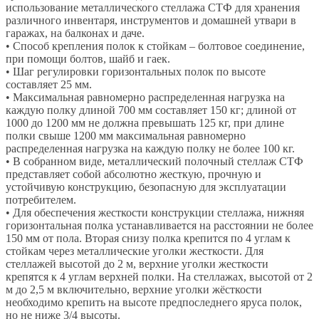
использование металлического стеллажа СТФ для хранения
различного инвентаря, инструментов и домашней утвари в
гаражах, на балконах и даче.
• Способ крепления полок к стойкам – болтовое соединение,
при помощи болтов, шайб и гаек.
• Шаг регулировки горизонтальных полок по высоте
составляет 25 мм.
• Максимальная равномерно распределенная нагрузка на
каждую полку длиной 700 мм составляет 150 кг; длиной от
1000 до 1200 мм не должна превышать 125 кг, при длине
полки свыше 1200 мм максимальная равномерно
распределенная нагрузка на каждую полку не более 100 кг.
• В собранном виде, металлический полочный стеллаж СТФ
представляет собой абсолютно жесткую, прочную и
устойчивую конструкцию, безопасную для эксплуатации
потребителем.
• Для обеспечения жесткости конструкции стеллажа, нижняя
горизонтальная полка устанавливается на расстоянии не более
150 мм от пола. Вторая снизу полка крепится по 4 углам к
стойкам через металлические уголки жесткости. Для
стеллажей высотой до 2 м, верхние уголки жесткости
крепятся к 4 углам верхней полки. На стеллажах, высотой от 2
м до 2,5 м включительно, верхние уголки жёсткости
необходимо крепить на высоте предпоследнего яруса полок,
но не ниже 3/4 высоты.