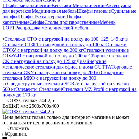
Шкафы металлические
Верстаки Металлические
Аксессуары
для верстаков
Медицинская мебель
Шкафы газовые
Сушильные
шкафы
Шкафы бухгалтерские
Шкафы
картотечные
Сейфы
Столы производственные
Мебель
LOFT
Распродажа металлической мебели
—
Стеллажи СТФ с нагрузкой на полку до 100, 125, 145 кг в
Стеллажи СТФЛ с нагрузкой на полку до 100 кг
Стеллажи
СТФУ с нагрузкой на полку до 200 кг
Стеллажи усиленные
СТФУ-П с нагрузкой на полку до 200 кг
Сборные стеллажи
СК с нагрузкой на полку до 125 кг
Дизайнерские
металлические стеллажи для офиса и дома GUTTA
Торговые
стеллажи СКУ с нагрузкой на полку до 200 кг
Складские
стеллажи МКФ с нагрузкой на полку до 300
кг
Среднегрузовые стеллажи SGR-V с нагрузкой на ярус до
500 кг
Элементы Стеллажей
Стеллажи MZ-Profil с нагрузкой на
полку до 170 кг
—
СТФ Стеллаж 744-2,5
ВхШхГ, мм: 2500x700x400
Цена действительна только для интернет-магазина и может
отличаться от цен в розничных магазинах
Отложить
Сравнить