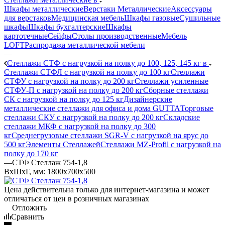
Шкафы металлические
Верстаки Металлические
Аксессуары
для верстаков
Медицинская мебель
Шкафы газовые
Сушильные
шкафы
Шкафы бухгалтерские
Шкафы
картотечные
Сейфы
Столы производственные
Мебель
LOFT
Распродажа металлической мебели
—
Стеллажи СТФ с нагрузкой на полку до 100, 125, 145 кг в
Стеллажи СТФЛ с нагрузкой на полку до 100 кг
Стеллажи
СТФУ с нагрузкой на полку до 200 кг
Стеллажи усиленные
СТФУ-П с нагрузкой на полку до 200 кг
Сборные стеллажи
СК с нагрузкой на полку до 125 кг
Дизайнерские
металлические стеллажи для офиса и дома GUTTA
Торговые
стеллажи СКУ с нагрузкой на полку до 200 кг
Складские
стеллажи МКФ с нагрузкой на полку до 300
кг
Среднегрузовые стеллажи SGR-V с нагрузкой на ярус до
500 кг
Элементы Стеллажей
Стеллажи MZ-Profil с нагрузкой на
полку до 170 кг
—
СТФ Стеллаж 754-1,8
ВхШхГ, мм: 1800x700x500
Цена действительна только для интернет-магазина и может
отличаться от цен в розничных магазинах
Отложить
Сравнить