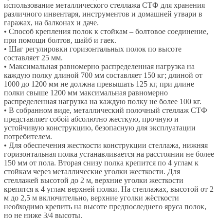
использование металлического стеллажа СТФ для хранения
различного инвентаря, инструментов и домашней утвари в
гаражах, на балконах и даче.
• Способ крепления полок к стойкам – болтовое соединение,
при помощи болтов, шайб и гаек.
• Шаг регулировки горизонтальных полок по высоте
составляет 25 мм.
• Максимальная равномерно распределенная нагрузка на
каждую полку длиной 700 мм составляет 150 кг; длиной от
1000 до 1200 мм не должна превышать 125 кг, при длине
полки свыше 1200 мм максимальная равномерно
распределенная нагрузка на каждую полку не более 100 кг.
• В собранном виде, металлический полочный стеллаж СТФ
представляет собой абсолютно жесткую, прочную и
устойчивую конструкцию, безопасную для эксплуатации
потребителем.
• Для обеспечения жесткости конструкции стеллажа, нижняя
горизонтальная полка устанавливается на расстоянии не более
150 мм от пола. Вторая снизу полка крепится по 4 углам к
стойкам через металлические уголки жесткости. Для
стеллажей высотой до 2 м, верхние уголки жесткости
крепятся к 4 углам верхней полки. На стеллажах, высотой от 2
м до 2,5 м включительно, верхние уголки жёсткости
необходимо крепить на высоте предпоследнего яруса полок,
но не ниже 3/4 высоты.