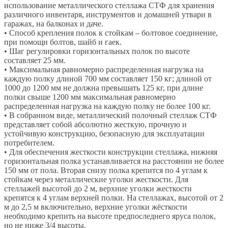
использование металлического стеллажа СТФ для хранения
различного инвентаря, инструментов и домашней утвари в
гаражах, на балконах и даче.
• Способ крепления полок к стойкам – болтовое соединение,
при помощи болтов, шайб и гаек.
• Шаг регулировки горизонтальных полок по высоте
составляет 25 мм.
• Максимальная равномерно распределенная нагрузка на
каждую полку длиной 700 мм составляет 150 кг; длиной от
1000 до 1200 мм не должна превышать 125 кг, при длине
полки свыше 1200 мм максимальная равномерно
распределенная нагрузка на каждую полку не более 100 кг.
• В собранном виде, металлический полочный стеллаж СТФ
представляет собой абсолютно жесткую, прочную и
устойчивую конструкцию, безопасную для эксплуатации
потребителем.
• Для обеспечения жесткости конструкции стеллажа, нижняя
горизонтальная полка устанавливается на расстоянии не более
150 мм от пола. Вторая снизу полка крепится по 4 углам к
стойкам через металлические уголки жесткости. Для
стеллажей высотой до 2 м, верхние уголки жесткости
крепятся к 4 углам верхней полки. На стеллажах, высотой от 2
м до 2,5 м включительно, верхние уголки жёсткости
необходимо крепить на высоте предпоследнего яруса полок,
но не ниже 3/4 высоты.