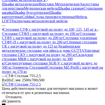
Шкафы металлические
Верстаки Металлические
Аксессуары
для верстаков
Медицинская мебель
Шкафы газовые
Сушильные
шкафы
Шкафы бухгалтерские
Шкафы
картотечные
Сейфы
Столы производственные
Мебель
LOFT
Распродажа металлической мебели
—
Стеллажи СТФ с нагрузкой на полку до 100, 125, 145 кг в
Стеллажи СТФЛ с нагрузкой на полку до 100 кг
Стеллажи
СТФУ с нагрузкой на полку до 200 кг
Стеллажи усиленные
СТФУ-П с нагрузкой на полку до 200 кг
Сборные стеллажи
СК с нагрузкой на полку до 125 кг
Дизайнерские
металлические стеллажи для офиса и дома GUTTA
Торговые
стеллажи СКУ с нагрузкой на полку до 200 кг
Складские
стеллажи МКФ с нагрузкой на полку до 300
кг
Среднегрузовые стеллажи SGR-V с нагрузкой на ярус до
500 кг
Элементы Стеллажей
Стеллажи MZ-Profil с нагрузкой на
полку до 170 кг
—
СТФ Стеллаж 755-2,5
ВхШхГ, мм: 2500x700x500
Цена действительна только для интернет-магазина и может
отличаться от цен в розничных магазинах
Отложить
Сравнить