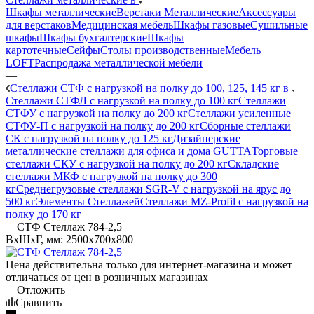
Шкафы металлические
Верстаки Металлические
Аксессуары
для верстаков
Медицинская мебель
Шкафы газовые
Сушильные
шкафы
Шкафы бухгалтерские
Шкафы
картотечные
Сейфы
Столы производственные
Мебель
LOFT
Распродажа металлической мебели
—
Стеллажи СТФ с нагрузкой на полку до 100, 125, 145 кг в
Стеллажи СТФЛ с нагрузкой на полку до 100 кг
Стеллажи
СТФУ с нагрузкой на полку до 200 кг
Стеллажи усиленные
СТФУ-П с нагрузкой на полку до 200 кг
Сборные стеллажи
СК с нагрузкой на полку до 125 кг
Дизайнерские
металлические стеллажи для офиса и дома GUTTA
Торговые
стеллажи СКУ с нагрузкой на полку до 200 кг
Складские
стеллажи МКФ с нагрузкой на полку до 300
кг
Среднегрузовые стеллажи SGR-V с нагрузкой на ярус до
500 кг
Элементы Стеллажей
Стеллажи MZ-Profil с нагрузкой на
полку до 170 кг
—
СТФ Стеллаж 784-2,5
ВхШхГ, мм: 2500x700x800
Цена действительна только для интернет-магазина и может
отличаться от цен в розничных магазинах
Отложить
Сравнить