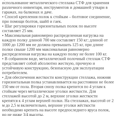
использование металлического стеллажа СТФ для хранения
различного инвентаря, инструментов и домашней утвари в
гаражах, на балконах и даче.
• Способ крепления полок к стойкам – болтовое соединение,
при помощи болтов, шайб и гаек.
• Шаг регулировки горизонтальных полок по высоте
составляет 25 мм.
• Максимальная равномерно распределенная нагрузка на
каждую полку длиной 700 мм составляет 150 кг; длиной от
1000 до 1200 мм не должна превышать 125 кг, при длине
полки свыше 1200 мм максимальная равномерно
распределенная нагрузка на каждую полку не более 100 кг.
• В собранном виде, металлический полочный стеллаж СТФ
представляет собой абсолютно жесткую, прочную и
устойчивую конструкцию, безопасную для эксплуатации
потребителем.
• Для обеспечения жесткости конструкции стеллажа, нижняя
горизонтальная полка устанавливается на расстоянии не более
150 мм от пола. Вторая снизу полка крепится по 4 углам к
стойкам через металлические уголки жесткости. Для
стеллажей высотой до 2 м, верхние уголки жесткости
крепятся к 4 углам верхней полки. На стеллажах, высотой от 2
м до 2,5 м включительно, верхние уголки жёсткости
необходимо крепить на высоте предпоследнего яруса полок,
но не ниже 3/4 высоты.