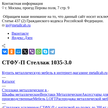
Контактная информация
г. Москва, проезд Перова поля, 7 стр. 9
Обращаем ваше внимание на то, что данный сайт носит исклю
Статьи 437 (2) Гражданского кодекса Российской Федерации.
in@metallcab.ru
Вконтакте
Яндекс.Дзен
СТФУ-П Стеллаж 1035-3.0
Купить металлическую мебель в интернет-магазине metallcab.ru
—
Каталог
—
Стеллажи металлические в
Шкафы металлические
Верстаки Металлические
Аксессуары для
производственные
Мебель LOFT
Распродажа металлической ме
—
Стеллажи усиленные СТФУ-П с нагрузкой на полку до 200 кг