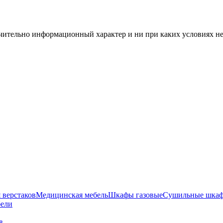
чительно информационный характер и ни при каких условиях н
 верстаков
Медицинская мебель
Шкафы газовые
Сушильные шка
бели
 в