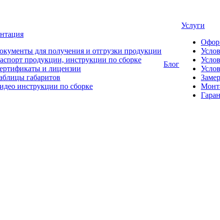
Услуги
нтация
Офор
окументы для получения и отгрузки продукции
Усло
аспорт продукции, инструкции по сборке
Услов
Блог
ертификаты и лицензии
Услов
аблицы габаритов
Замер
идео инструкции по сборке
Монт
Гаран