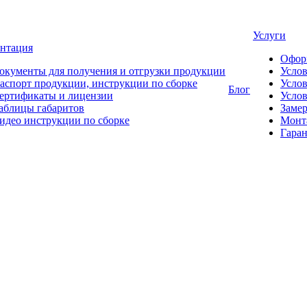
Услуги
нтация
Офор
окументы для получения и отгрузки продукции
Усло
аспорт продукции, инструкции по сборке
Услов
Блог
ертификаты и лицензии
Услов
аблицы габаритов
Замер
идео инструкции по сборке
Монт
Гаран