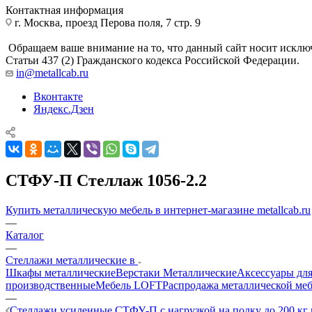
Контактная информация
г. Москва, проезд Перова поля, 7 стр. 9
Обращаем ваше внимание на то, что данный сайт носит исклю
Статьи 437 (2) Гражданского кодекса Российской Федерации.
in@metallcab.ru
Вконтакте
Яндекс.Дзен
СТФУ-П Стеллаж 1056-2.2
Купить металлическую мебель в интернет-магазине metallcab.ru
—
Каталог
—
Стеллажи металлические в
Шкафы металлические
Верстаки Металлические
Аксессуары для
производственные
Мебель LOFT
Распродажа металлической ме
—
Стеллажи усиленные СТФУ-П с нагрузкой на полку до 200 кг