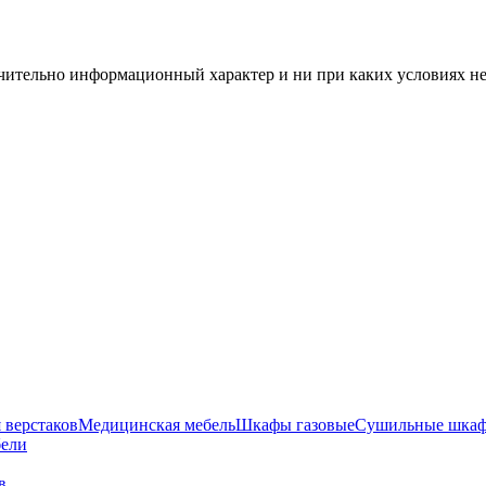
чительно информационный характер и ни при каких условиях н
 верстаков
Медицинская мебель
Шкафы газовые
Сушильные шка
бели
 в