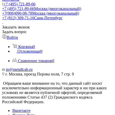
+7 (495) 721-89-66
+7 (495) 721-89-66
Москва (многоканальный)
+7(906)090-08-78
Москва (многоканальный)
+7 (812) 309-71-16
Санк-Петербург
Заказать звонок
Задать вопрос
Войти
Корзина
0
Отложенные
0
Сравнение товаров
0
in@metallcab.ru
г. Москва, проезд Перова поля, 7 стр. 9
Обращаем ваше внимание на то, что данный сайт носит
исключительно информационный характер и ни при каких
условиях не является публичной офертой, определяемой
положениями Статьи 437 (2) Гражданского кодекса
Российской Федерации.
Вконтакте