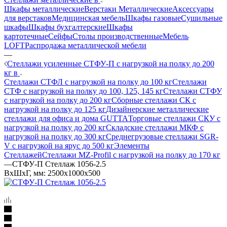
Шкафы металлические
Верстаки Металлические
Аксессуары
для верстаков
Медицинская мебель
Шкафы газовые
Сушильные
шкафы
Шкафы бухгалтерские
Шкафы
картотечные
Сейфы
Столы производственные
Мебель
LOFT
Распродажа металлической мебели
—
Стеллажи усиленные СТФУ-П с нагрузкой на полку до 200
кг в
Стеллажи СТФЛ с нагрузкой на полку до 100 кг
Стеллажи
СТФ с нагрузкой на полку до 100, 125, 145 кг
Стеллажи СТФУ
с нагрузкой на полку до 200 кг
Сборные стеллажи СК с
нагрузкой на полку до 125 кг
Дизайнерские металлические
стеллажи для офиса и дома GUTTA
Торговые стеллажи СКУ с
нагрузкой на полку до 200 кг
Складские стеллажи МКФ с
нагрузкой на полку до 300 кг
Среднегрузовые стеллажи SGR-
V с нагрузкой на ярус до 500 кг
Элементы
Стеллажей
Стеллажи MZ-Profil с нагрузкой на полку до 170 кг
—
СТФУ-П Стеллаж 1056-2.5
ВхШхГ, мм: 2500x1000x500