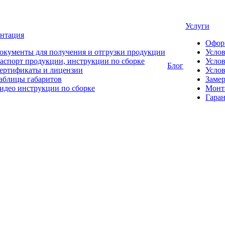
Услуги
нтация
Офор
окументы для получения и отгрузки продукции
Усло
аспорт продукции, инструкции по сборке
Услов
Блог
ертификаты и лицензии
Услов
аблицы габаритов
Замер
идео инструкции по сборке
Монт
Гаран