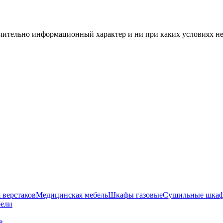
чительно информационный характер и ни при каких условиях н
 верстаков
Медицинская мебель
Шкафы газовые
Сушильные шка
бели
 в