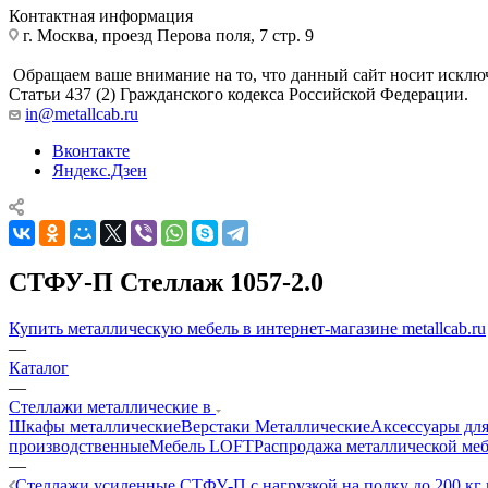
Контактная информация
г. Москва, проезд Перова поля, 7 стр. 9
Обращаем ваше внимание на то, что данный сайт носит исклю
Статьи 437 (2) Гражданского кодекса Российской Федерации.
in@metallcab.ru
Вконтакте
Яндекс.Дзен
СТФУ-П Стеллаж 1057-2.0
Купить металлическую мебель в интернет-магазине metallcab.ru
—
Каталог
—
Стеллажи металлические в
Шкафы металлические
Верстаки Металлические
Аксессуары для
производственные
Мебель LOFT
Распродажа металлической ме
—
Стеллажи усиленные СТФУ-П с нагрузкой на полку до 200 кг