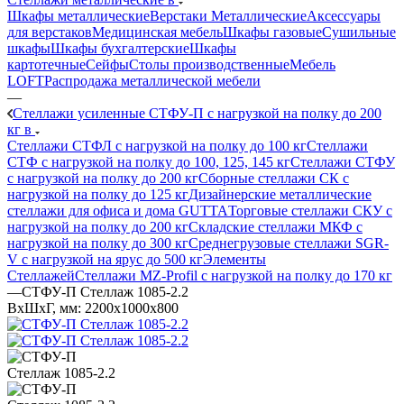
Шкафы металлические
Верстаки Металлические
Аксессуары
для верстаков
Медицинская мебель
Шкафы газовые
Сушильные
шкафы
Шкафы бухгалтерские
Шкафы
картотечные
Сейфы
Столы производственные
Мебель
LOFT
Распродажа металлической мебели
—
Стеллажи усиленные СТФУ-П с нагрузкой на полку до 200
кг в
Стеллажи СТФЛ с нагрузкой на полку до 100 кг
Стеллажи
СТФ с нагрузкой на полку до 100, 125, 145 кг
Стеллажи СТФУ
с нагрузкой на полку до 200 кг
Сборные стеллажи СК с
нагрузкой на полку до 125 кг
Дизайнерские металлические
стеллажи для офиса и дома GUTTA
Торговые стеллажи СКУ с
нагрузкой на полку до 200 кг
Складские стеллажи МКФ с
нагрузкой на полку до 300 кг
Среднегрузовые стеллажи SGR-
V с нагрузкой на ярус до 500 кг
Элементы
Стеллажей
Стеллажи MZ-Profil с нагрузкой на полку до 170 кг
—
СТФУ-П Стеллаж 1085-2.2
ВхШхГ, мм: 2200x1000x800