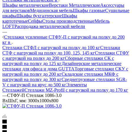
Шкафы металлические
Верстаки Металлические
Аксессуары
для верстаков
Медицинская мебель
Шкафы газовые
Сушильные
шкафы
Шкафы бухгалтерские
Шкафы
картотечные
Сейфы
Столы производственные
Мебель
LOFT
Распродажа металлической мебели
—
Стеллажи усиленные СТФУ-П с нагрузкой на полку до 200
кг в
Стеллажи СТФЛ с нагрузкой на полку до 100 кг
Стеллажи
СТФ с нагрузкой на полку до 100, 125, 145 кг
Стеллажи СТФУ
с нагрузкой на полку до 200 кг
Сборные стеллажи СК с
нагрузкой на полку до 125 кг
Дизайнерские металлические
стеллажи для офиса и дома GUTTA
Торговые стеллажи СКУ с
нагрузкой на полку до 200 кг
Складские стеллажи МКФ с
нагрузкой на полку до 300 кг
Среднегрузовые стеллажи SGR-
V с нагрузкой на ярус до 500 кг
Элементы
Стеллажей
Стеллажи MZ-Profil с нагрузкой на полку до 170 кг
—
СТФУ-П Стеллаж 1086-3.0
ВхШхГ, мм: 3000x1000x800