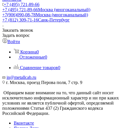
+7 (495) 721-89-66
+7 (495) 721-89-66
Москва (многоканальный)
+7(906)090-08-78
Москва (многоканальный)
+7 (812) 309-71-16
Санк-Петербург
Заказать звонок
Задать вопрос
Войти
Корзина
0
Отложенные
0
Сравнение товаров
0
in@metallcab.ru
г. Москва, проезд Перова поля, 7 стр. 9
Обращаем ваше внимание на то, что данный сайт носит
исключительно информационный характер и ни при каких
условиях не является публичной офертой, определяемой
положениями Статьи 437 (2) Гражданского кодекса
Российской Федерации.
Вконтакте