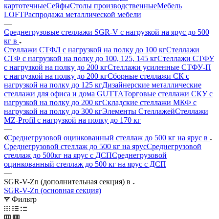
картотечные
Сейфы
Столы производственные
Мебель
LOFT
Распродажа металлической мебели
—
Среднегрузовые стеллажи SGR-V с нагрузкой на ярус до 500
кг в
Стеллажи СТФЛ с нагрузкой на полку до 100 кг
Стеллажи
СТФ с нагрузкой на полку до 100, 125, 145 кг
Стеллажи СТФУ
с нагрузкой на полку до 200 кг
Стеллажи усиленные СТФУ-П
с нагрузкой на полку до 200 кг
Сборные стеллажи СК с
нагрузкой на полку до 125 кг
Дизайнерские металлические
стеллажи для офиса и дома GUTTA
Торговые стеллажи СКУ с
нагрузкой на полку до 200 кг
Складские стеллажи МКФ с
нагрузкой на полку до 300 кг
Элементы Стеллажей
Стеллажи
MZ-Profil с нагрузкой на полку до 170 кг
—
Среднегрузовой оцинкованный стеллаж до 500 кг на ярус в
Среднегрузовой стеллаж до 500 кг на ярус
Среднегрузовой
стеллаж до 500кг на ярус с ДСП
Среднегрузовой
оцинкованный стеллаж до 500 кг на ярус с ДСП
—
SGR-V-Zn (дополнительная секция) в
SGR-V-Zn (основная секция)
Фильтр