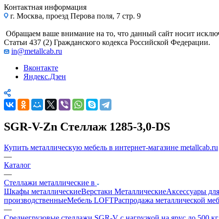
Контактная информация
г. Москва, проезд Перова поля, 7 стр. 9
Обращаем ваше внимание на то, что данный сайт носит исклю
Статьи 437 (2) Гражданского кодекса Российской Федерации.
in@metallcab.ru
Вконтакте
Яндекс.Дзен
SGR-V-Zn Стеллаж 1285-3,0-DS
Купить металлическую мебель в интернет-магазине metallcab.ru
—
Каталог
—
Стеллажи металлические в
Шкафы металлические
Верстаки Металлические
Аксессуары для
производственные
Мебель LOFT
Распродажа металлической ме
—
Среднегрузовые стеллажи SGR-V с нагрузкой на ярус до 500 к