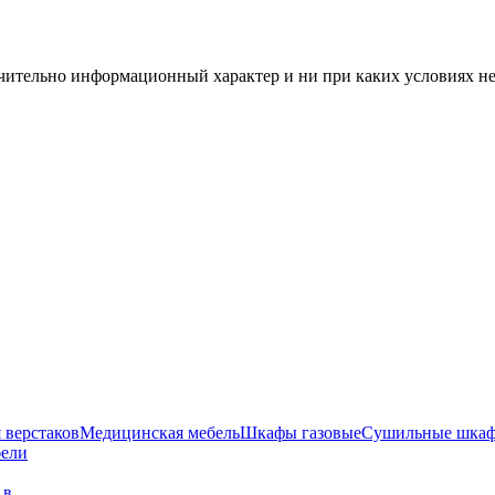
чительно информационный характер и ни при каких условиях н
 верстаков
Медицинская мебель
Шкафы газовые
Сушильные шка
бели
г в