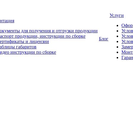
Услуги
нтация
Офор
окументы для получения и отгрузки продукции
Усло
аспорт продукции, инструкции по сборке
Услов
Блог
ертификаты и лицензии
Услов
аблицы габаритов
Замер
идео инструкции по сборке
Монт
Гаран