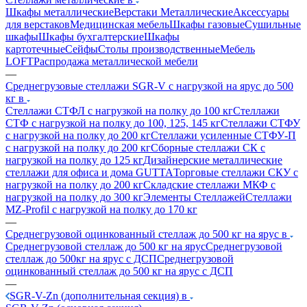
Шкафы металлические
Верстаки Металлические
Аксессуары
для верстаков
Медицинская мебель
Шкафы газовые
Сушильные
шкафы
Шкафы бухгалтерские
Шкафы
картотечные
Сейфы
Столы производственные
Мебель
LOFT
Распродажа металлической мебели
—
Среднегрузовые стеллажи SGR-V с нагрузкой на ярус до 500
кг в
Стеллажи СТФЛ с нагрузкой на полку до 100 кг
Стеллажи
СТФ с нагрузкой на полку до 100, 125, 145 кг
Стеллажи СТФУ
с нагрузкой на полку до 200 кг
Стеллажи усиленные СТФУ-П
с нагрузкой на полку до 200 кг
Сборные стеллажи СК с
нагрузкой на полку до 125 кг
Дизайнерские металлические
стеллажи для офиса и дома GUTTA
Торговые стеллажи СКУ с
нагрузкой на полку до 200 кг
Складские стеллажи МКФ с
нагрузкой на полку до 300 кг
Элементы Стеллажей
Стеллажи
MZ-Profil с нагрузкой на полку до 170 кг
—
Среднегрузовой оцинкованный стеллаж до 500 кг на ярус в
Среднегрузовой стеллаж до 500 кг на ярус
Среднегрузовой
стеллаж до 500кг на ярус с ДСП
Среднегрузовой
оцинкованный стеллаж до 500 кг на ярус с ДСП
—
SGR-V-Zn (дополнительная секция) в