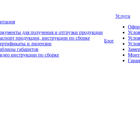
Услуги
нтация
Офор
окументы для получения и отгрузки продукции
Усло
аспорт продукции, инструкции по сборке
Услов
Блог
ертификаты и лицензии
Услов
аблицы габаритов
Замер
идео инструкции по сборке
Монт
Гаран