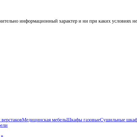
чительно информационный характер и ни при каких условиях н
 верстаков
Медицинская мебель
Шкафы газовые
Сушильные шка
бели
г в