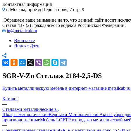
Контактная информация
г. Москва, проезд Перова поля, 7 стр. 9
Обращаем ваше внимание на то, что данный сайт носит исклю
Статьи 437 (2) Гражданского кодекса Российской Федерации.
in@metallcab.ru
Вконтакте
Яндекс.Дзен
SGR-V-Zn Стеллаж 2184-2,5-DS
Купить металлическую мебель в интернет-магазине metallcab.ru
—
Каталог
—
Стеллажи металлические в
Шкафы металлические
Верстаки Металлические
Аксессуары для
производственные
Мебель LOFT
Распродажа металлической ме
—
Среднегрузовые стеллажи SGR-V с нагрузкой на ярус до 500 к