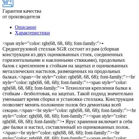
Гарантия качества
от производителя
Описание
Характеристики
<span style="color: rgb(68, 68, 68); font-family:">•
Среднегрузовой стеллаж SGR состоит из рам (сборная
конструкция из двух оцинкованных стоек, соединенных
горизонтальными и наклонными стяжками), продольных
балок с креплением к стойкам на зацепах и оцинкованных
металлических настилов, размещенных на продольных
балках.</span><br style="color: rgb(68, 68, 68); font-family:"><br
style="color: rgb(68, 68, 68); font-family:"><span style="color:
rgb(68, 68, 68); font-family:">• Технология крепления балки к
стойкам - безболтовая, на зацепах. Такой подход значительно
уменьшает время сборки и установки стеллажа. Конструкция
позволяет менять положение полок без демонтажа всей
секции.</span><br style="color: rgb(68, 68, 68); font-family:"><br
style="color: rgb(68, 68, 68); font-family:"><span style="color:
rgb(68, 68, 68); font-family:">• Ярус хранения включает в себя
две балки и настил, составленный из оцинкованных полок.
</span><br style="color: rgb(68, 68, 68); font-family:"><br
style="color: rgb(68, 68, 68); font-family:"><span style="color: