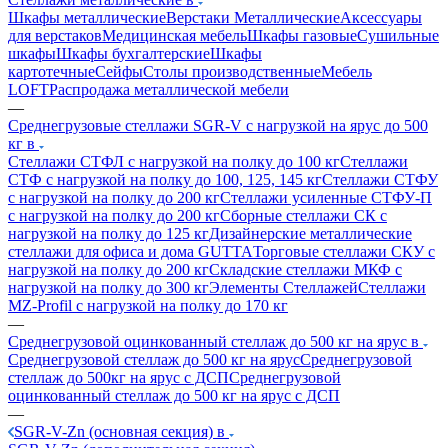
Шкафы металлические
Верстаки Металлические
Аксессуары
для верстаков
Медицинская мебель
Шкафы газовые
Сушильные
шкафы
Шкафы бухгалтерские
Шкафы
картотечные
Сейфы
Столы производственные
Мебель
LOFT
Распродажа металлической мебели
—
Среднегрузовые стеллажи SGR-V с нагрузкой на ярус до 500
кг в
Стеллажи СТФЛ с нагрузкой на полку до 100 кг
Стеллажи
СТФ с нагрузкой на полку до 100, 125, 145 кг
Стеллажи СТФУ
с нагрузкой на полку до 200 кг
Стеллажи усиленные СТФУ-П
с нагрузкой на полку до 200 кг
Сборные стеллажи СК с
нагрузкой на полку до 125 кг
Дизайнерские металлические
стеллажи для офиса и дома GUTTA
Торговые стеллажи СКУ с
нагрузкой на полку до 200 кг
Складские стеллажи МКФ с
нагрузкой на полку до 300 кг
Элементы Стеллажей
Стеллажи
MZ-Profil с нагрузкой на полку до 170 кг
—
Среднегрузовой оцинкованный стеллаж до 500 кг на ярус в
Среднегрузовой стеллаж до 500 кг на ярус
Среднегрузовой
стеллаж до 500кг на ярус с ДСП
Среднегрузовой
оцинкованный стеллаж до 500 кг на ярус с ДСП
—
SGR-V-Zn (основная секция) в