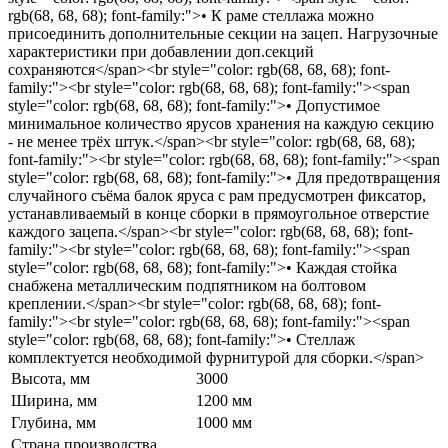
rgb(68, 68, 68); font-family:">• К раме стеллажа можно
присоединить дополнительные секции на зацеп. Нагрузочные
характеристики при добавлении доп.секций
сохраняются</span><br style="color: rgb(68, 68, 68); font-
family:"><br style="color: rgb(68, 68, 68); font-family:"><span
style="color: rgb(68, 68, 68); font-family:">• Допустимое
минимальное количество ярусов хранения на каждую секцию
- не менее трёх штук.</span><br style="color: rgb(68, 68, 68);
font-family:"><br style="color: rgb(68, 68, 68); font-family:"><span
style="color: rgb(68, 68, 68); font-family:">• Для предотвращения
случайного съёма балок яруса с рам предусмотрен фиксатор,
устанавливаемый в конце сборки в прямоугольное отверстие
каждого зацепа.</span><br style="color: rgb(68, 68, 68); font-
family:"><br style="color: rgb(68, 68, 68); font-family:"><span
style="color: rgb(68, 68, 68); font-family:">• Каждая стойка
снабжена металлическим подпятником на болтовом
креплении.</span><br style="color: rgb(68, 68, 68); font-
family:"><br style="color: rgb(68, 68, 68); font-family:"><span
style="color: rgb(68, 68, 68); font-family:">• Стеллаж
комплектуется необходимой фурнитурой для сборки.</span>
Высота, мм
3000
Ширина, мм
1200 мм
Глубина, мм
1000 мм
Страна производства