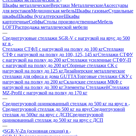
Шкафы металлические
Верстаки Металлические
Аксессуары
для верстаков
Медицинская мебель
Шкафы газовые
Сушильные
шкафы
Шкафы бухгалтерские
Шкафы
картотечные
Сейфы
Столы производственные
Мебель
LOFT
Распродажа металлической мебели
—
Среднегрузовые стеллажи SGR-V с нагрузкой на ярус до 500
кг в
Стеллажи СТФЛ с нагрузкой на полку до 100 кг
Стеллажи
СТФ с нагрузкой на полку до 100, 125, 145 кг
Стеллажи СТФУ
с нагрузкой на полку до 200 кг
Стеллажи усиленные СТФУ-П
с нагрузкой на полку до 200 кг
Сборные стеллажи СК с
нагрузкой на полку до 125 кг
Дизайнерские металлические
стеллажи для офиса и дома GUTTA
Торговые стеллажи СКУ с
нагрузкой на полку до 200 кг
Складские стеллажи МКФ с
нагрузкой на полку до 300 кг
Элементы Стеллажей
Стеллажи
MZ-Profil с нагрузкой на полку до 170 кг
—
Среднегрузовой оцинкованный стеллаж до 500 кг на ярус в
Среднегрузовой стеллаж до 500 кг на ярус
Среднегрузовой
стеллаж до 500кг на ярус с ДСП
Среднегрузовой
оцинкованный стеллаж до 500 кг на ярус с ДСП
—
SGR-V-Zn (основная секция) в