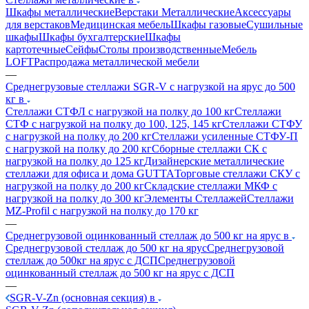
Шкафы металлические
Верстаки Металлические
Аксессуары
для верстаков
Медицинская мебель
Шкафы газовые
Сушильные
шкафы
Шкафы бухгалтерские
Шкафы
картотечные
Сейфы
Столы производственные
Мебель
LOFT
Распродажа металлической мебели
—
Среднегрузовые стеллажи SGR-V с нагрузкой на ярус до 500
кг в
Стеллажи СТФЛ с нагрузкой на полку до 100 кг
Стеллажи
СТФ с нагрузкой на полку до 100, 125, 145 кг
Стеллажи СТФУ
с нагрузкой на полку до 200 кг
Стеллажи усиленные СТФУ-П
с нагрузкой на полку до 200 кг
Сборные стеллажи СК с
нагрузкой на полку до 125 кг
Дизайнерские металлические
стеллажи для офиса и дома GUTTA
Торговые стеллажи СКУ с
нагрузкой на полку до 200 кг
Складские стеллажи МКФ с
нагрузкой на полку до 300 кг
Элементы Стеллажей
Стеллажи
MZ-Profil с нагрузкой на полку до 170 кг
—
Среднегрузовой оцинкованный стеллаж до 500 кг на ярус в
Среднегрузовой стеллаж до 500 кг на ярус
Среднегрузовой
стеллаж до 500кг на ярус с ДСП
Среднегрузовой
оцинкованный стеллаж до 500 кг на ярус с ДСП
—
SGR-V-Zn (основная секция) в