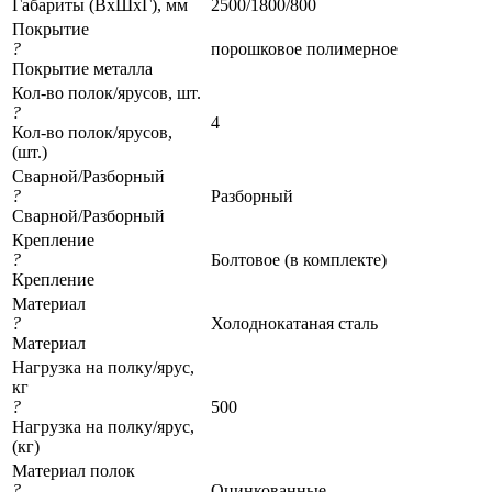
Габариты (ВхШхГ), мм
2500/1800/800
Покрытие
?
порошковое полимерное
Покрытие металла
Кол-во полок/ярусов, шт.
?
4
Кол-во полок/ярусов,
(шт.)
Сварной/Разборный
?
Разборный
Сварной/Разборный
Крепление
?
Болтовое (в комплекте)
Крепление
Материал
?
Холоднокатаная сталь
Материал
Нагрузка на полку/ярус,
кг
?
500
Нагрузка на полку/ярус,
(кг)
Материал полок
?
Оцинкованные