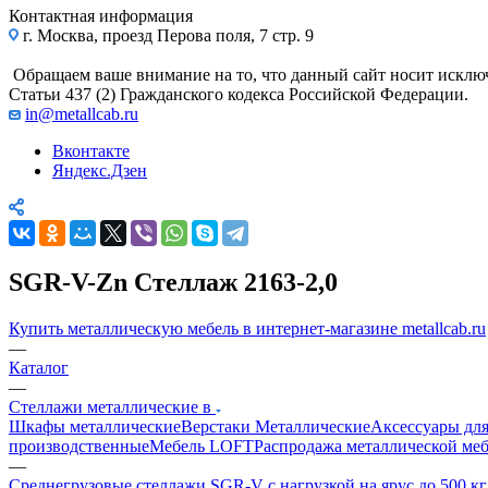
Контактная информация
г. Москва, проезд Перова поля, 7 стр. 9
Обращаем ваше внимание на то, что данный сайт носит исклю
Статьи 437 (2) Гражданского кодекса Российской Федерации.
in@metallcab.ru
Вконтакте
Яндекс.Дзен
SGR-V-Zn Стеллаж 2163-2,0
Купить металлическую мебель в интернет-магазине metallcab.ru
—
Каталог
—
Стеллажи металлические в
Шкафы металлические
Верстаки Металлические
Аксессуары для
производственные
Мебель LOFT
Распродажа металлической ме
—
Среднегрузовые стеллажи SGR-V с нагрузкой на ярус до 500 к