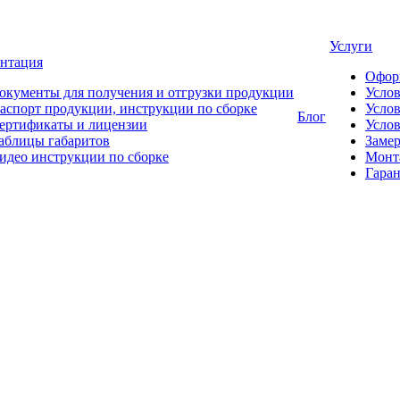
Услуги
нтация
Офор
окументы для получения и отгрузки продукции
Усло
аспорт продукции, инструкции по сборке
Услов
Блог
ертификаты и лицензии
Услов
аблицы габаритов
Замер
идео инструкции по сборке
Монт
Гаран