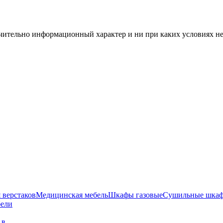
чительно информационный характер и ни при каких условиях н
 верстаков
Медицинская мебель
Шкафы газовые
Сушильные шка
бели
г в