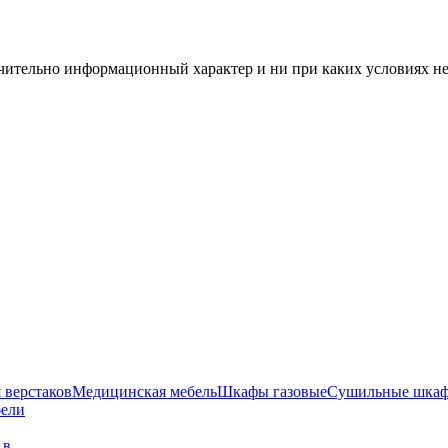
чительно информационный характер и ни при каких условиях н
 верстаков
Медицинская мебель
Шкафы газовые
Сушильные шка
бели
г в