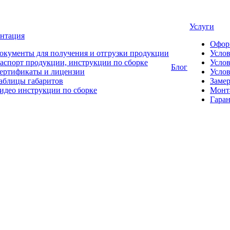
Услуги
нтация
Офор
окументы для получения и отгрузки продукции
Усло
аспорт продукции, инструкции по сборке
Услов
Блог
ертификаты и лицензии
Услов
аблицы габаритов
Замер
идео инструкции по сборке
Монт
Гаран