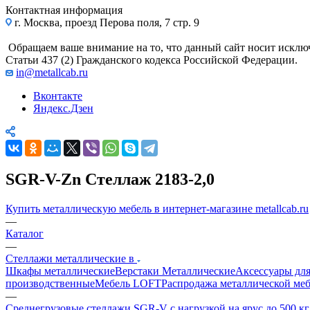
Контактная информация
г. Москва, проезд Перова поля, 7 стр. 9
Обращаем ваше внимание на то, что данный сайт носит исклю
Статьи 437 (2) Гражданского кодекса Российской Федерации.
in@metallcab.ru
Вконтакте
Яндекс.Дзен
SGR-V-Zn Стеллаж 2183-2,0
Купить металлическую мебель в интернет-магазине metallcab.ru
—
Каталог
—
Стеллажи металлические в
Шкафы металлические
Верстаки Металлические
Аксессуары для
производственные
Мебель LOFT
Распродажа металлической ме
—
Среднегрузовые стеллажи SGR-V с нагрузкой на ярус до 500 к