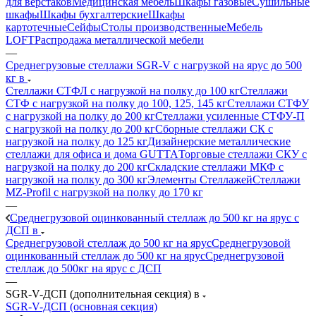
для верстаков
Медицинская мебель
Шкафы газовые
Сушильные
шкафы
Шкафы бухгалтерские
Шкафы
картотечные
Сейфы
Столы производственные
Мебель
LOFT
Распродажа металлической мебели
—
Среднегрузовые стеллажи SGR-V с нагрузкой на ярус до 500
кг в
Стеллажи СТФЛ с нагрузкой на полку до 100 кг
Стеллажи
СТФ с нагрузкой на полку до 100, 125, 145 кг
Стеллажи СТФУ
с нагрузкой на полку до 200 кг
Стеллажи усиленные СТФУ-П
с нагрузкой на полку до 200 кг
Сборные стеллажи СК с
нагрузкой на полку до 125 кг
Дизайнерские металлические
стеллажи для офиса и дома GUTTA
Торговые стеллажи СКУ с
нагрузкой на полку до 200 кг
Складские стеллажи МКФ с
нагрузкой на полку до 300 кг
Элементы Стеллажей
Стеллажи
MZ-Profil с нагрузкой на полку до 170 кг
—
Среднегрузовой оцинкованный стеллаж до 500 кг на ярус с
ДСП в
Среднегрузовой стеллаж до 500 кг на ярус
Среднегрузовой
оцинкованный стеллаж до 500 кг на ярус
Среднегрузовой
стеллаж до 500кг на ярус с ДСП
—
SGR-V-ДСП (дополнительная секция) в
SGR-V-ДСП (основная секция)