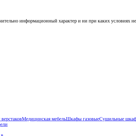
чительно информационный характер и ни при каких условиях н
 верстаков
Медицинская мебель
Шкафы газовые
Сушильные шка
бели
г в