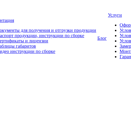
Услуги
нтация
Офор
окументы для получения и отгрузки продукции
Усло
аспорт продукции, инструкции по сборке
Услов
Блог
ертификаты и лицензии
Услов
аблицы габаритов
Замер
идео инструкции по сборке
Монт
Гаран