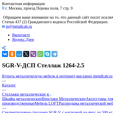
Контактная информация
г. Москва, проезд Перова поля, 7 стр. 9
Обращаем ваше внимание на то, что данный сайт носит исклю
Статьи 437 (2) Гражданского кодекса Российской Федерации.
in@metallcab.ru
Вконтакте
Яндекс.Дзен
SGR-V-ДСП Стеллаж 1264-2.5
Купить металлическую мебель в интернет-магазине metallcab.ru
—
Каталог
—
Стеллажи металлические в
Шкафы металлические
Верстаки Металлические
Аксессуары для
производственные
Мебель LOFT
Распродажа металлической ме
—
Среднегрузовые стеллажи SGR-V с нагрузкой на ярус до 500 к