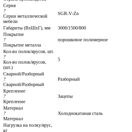
Серия
?
SGR-V-Zn
Серии металлической
мебели
Габариты (ВхШхГ), мм
3000/1500/800
Покрытие
?
порошковое полимерное
Покрытие металла
Кол-во полок/ярусов, шт.
?
5
Кол-во полок/ярусов,
(шт.)
Сварной/Разборный
?
Разборный
Сварной/Разборный
Крепление
?
Зацепы
Крепление
Материал
?
Холоднокатаная сталь
Материал
Нагрузка на полку/ярус,
кг