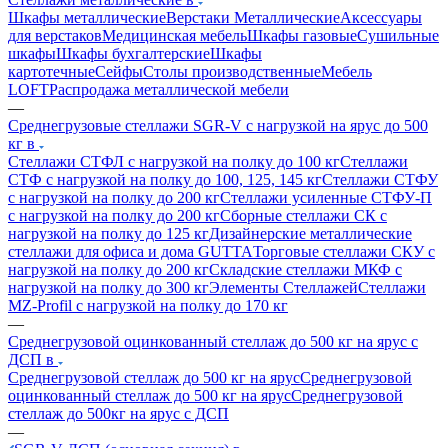
Шкафы металлические
Верстаки Металлические
Аксессуары
для верстаков
Медицинская мебель
Шкафы газовые
Сушильные
шкафы
Шкафы бухгалтерские
Шкафы
картотечные
Сейфы
Столы производственные
Мебель
LOFT
Распродажа металлической мебели
—
Среднегрузовые стеллажи SGR-V с нагрузкой на ярус до 500
кг в
Стеллажи СТФЛ с нагрузкой на полку до 100 кг
Стеллажи
СТФ с нагрузкой на полку до 100, 125, 145 кг
Стеллажи СТФУ
с нагрузкой на полку до 200 кг
Стеллажи усиленные СТФУ-П
с нагрузкой на полку до 200 кг
Сборные стеллажи СК с
нагрузкой на полку до 125 кг
Дизайнерские металлические
стеллажи для офиса и дома GUTTA
Торговые стеллажи СКУ с
нагрузкой на полку до 200 кг
Складские стеллажи МКФ с
нагрузкой на полку до 300 кг
Элементы Стеллажей
Стеллажи
MZ-Profil с нагрузкой на полку до 170 кг
—
Среднегрузовой оцинкованный стеллаж до 500 кг на ярус с
ДСП в
Среднегрузовой стеллаж до 500 кг на ярус
Среднегрузовой
оцинкованный стеллаж до 500 кг на ярус
Среднегрузовой
стеллаж до 500кг на ярус с ДСП
—