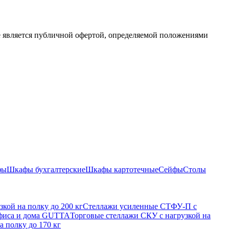
е является публичной офертой, определяемой положениями
фы
Шкафы бухгалтерские
Шкафы картотечные
Сейфы
Столы
кой на полку до 200 кг
Стеллажи усиленные СТФУ-П с
офиса и дома GUTTA
Торговые стеллажи СКУ с нагрузкой на
а полку до 170 кг