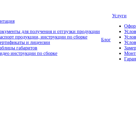
Услуги
нтация
Офор
окументы для получения и отгрузки продукции
Усло
аспорт продукции, инструкции по сборке
Услов
Блог
ертификаты и лицензии
Услов
аблицы габаритов
Замер
идео инструкции по сборке
Монт
Гаран