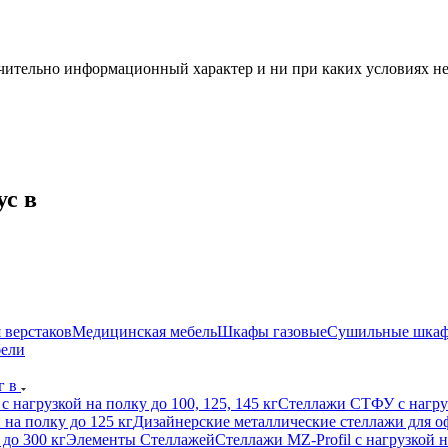
чительно информационный характер и ни при каких условиях н
ус в
 верстаков
Медицинская мебель
Шкафы газовые
Сушильные шка
бели
г в
 нагрузкой на полку до 100, 125, 145 кг
Стеллажи СТФУ с нагруз
на полку до 125 кг
Дизайнерские металлические стеллажи для 
до 300 кг
Элементы Стеллажей
Стеллажи MZ-Profil с нагрузкой н