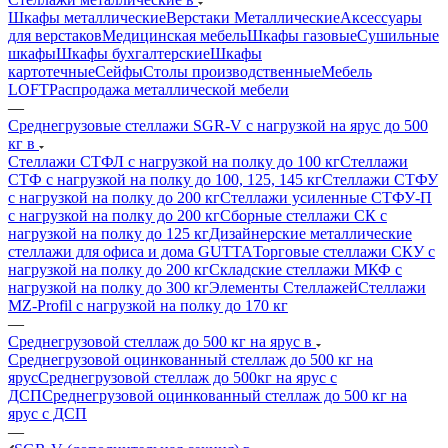
Шкафы металлические
Верстаки Металлические
Аксессуары
для верстаков
Медицинская мебель
Шкафы газовые
Сушильные
шкафы
Шкафы бухгалтерские
Шкафы
картотечные
Сейфы
Столы производственные
Мебель
LOFT
Распродажа металлической мебели
—
Среднегрузовые стеллажи SGR-V с нагрузкой на ярус до 500
кг в
Стеллажи СТФЛ с нагрузкой на полку до 100 кг
Стеллажи
СТФ с нагрузкой на полку до 100, 125, 145 кг
Стеллажи СТФУ
с нагрузкой на полку до 200 кг
Стеллажи усиленные СТФУ-П
с нагрузкой на полку до 200 кг
Сборные стеллажи СК с
нагрузкой на полку до 125 кг
Дизайнерские металлические
стеллажи для офиса и дома GUTTA
Торговые стеллажи СКУ с
нагрузкой на полку до 200 кг
Складские стеллажи МКФ с
нагрузкой на полку до 300 кг
Элементы Стеллажей
Стеллажи
MZ-Profil с нагрузкой на полку до 170 кг
—
Среднегрузовой стеллаж до 500 кг на ярус в
Среднегрузовой оцинкованный стеллаж до 500 кг на
ярус
Среднегрузовой стеллаж до 500кг на ярус с
ДСП
Среднегрузовой оцинкованный стеллаж до 500 кг на
ярус с ДСП
—