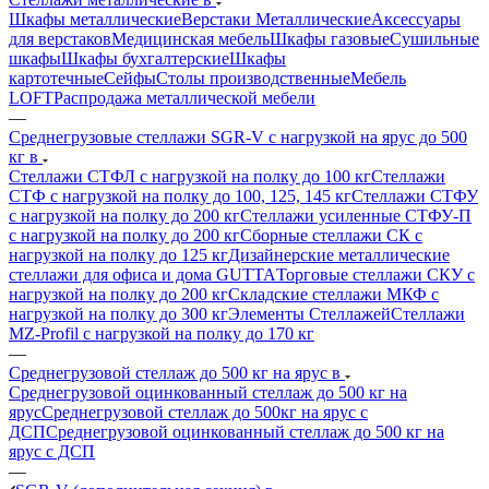
Шкафы металлические
Верстаки Металлические
Аксессуары
для верстаков
Медицинская мебель
Шкафы газовые
Сушильные
шкафы
Шкафы бухгалтерские
Шкафы
картотечные
Сейфы
Столы производственные
Мебель
LOFT
Распродажа металлической мебели
—
Среднегрузовые стеллажи SGR-V с нагрузкой на ярус до 500
кг в
Стеллажи СТФЛ с нагрузкой на полку до 100 кг
Стеллажи
СТФ с нагрузкой на полку до 100, 125, 145 кг
Стеллажи СТФУ
с нагрузкой на полку до 200 кг
Стеллажи усиленные СТФУ-П
с нагрузкой на полку до 200 кг
Сборные стеллажи СК с
нагрузкой на полку до 125 кг
Дизайнерские металлические
стеллажи для офиса и дома GUTTA
Торговые стеллажи СКУ с
нагрузкой на полку до 200 кг
Складские стеллажи МКФ с
нагрузкой на полку до 300 кг
Элементы Стеллажей
Стеллажи
MZ-Profil с нагрузкой на полку до 170 кг
—
Среднегрузовой стеллаж до 500 кг на ярус в
Среднегрузовой оцинкованный стеллаж до 500 кг на
ярус
Среднегрузовой стеллаж до 500кг на ярус с
ДСП
Среднегрузовой оцинкованный стеллаж до 500 кг на
ярус с ДСП
—