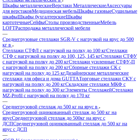
Шкафы металлические
Верстаки Металлические
Аксессуары
для верстаков
Медицинская мебель
Шкафы газовые
Сушильные
шкафы
Шкафы бухгалтерские
Шкафы
картотечные
Сейфы
Столы производственные
Мебель
LOFT
Распродажа металлической мебели
—
Среднегрузовые стеллажи SGR-V с нагрузкой на ярус до 500
кг в
Стеллажи СТФЛ с нагрузкой на полку до 100 кг
Стеллажи
СТФ с нагрузкой на полку до 100, 125, 145 кг
Стеллажи СТФУ
с нагрузкой на полку до 200 кг
Стеллажи усиленные СТФУ-П
с нагрузкой на полку до 200 кг
Сборные стеллажи СК с
нагрузкой на полку до 125 кг
Дизайнерские металлические
стеллажи для офиса и дома GUTTA
Торговые стеллажи СКУ с
нагрузкой на полку до 200 кг
Складские стеллажи МКФ с
нагрузкой на полку до 300 кг
Элементы Стеллажей
Стеллажи
MZ-Profil с нагрузкой на полку до 170 кг
—
Среднегрузовой стеллаж до 500 кг на ярус в
Среднегрузовой оцинкованный стеллаж до 500 кг на
ярус
Среднегрузовой стеллаж до 500кг на ярус с
ДСП
Среднегрузовой оцинкованный стеллаж до 500 кг на
ярус с ДСП
—