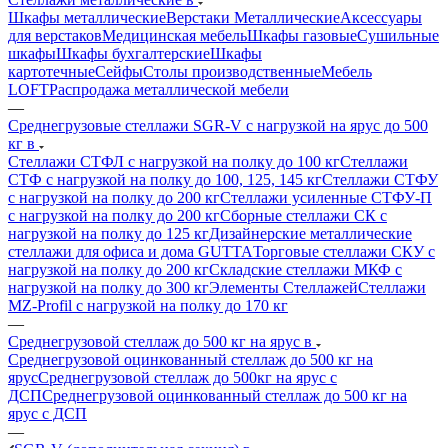
Шкафы металлические
Верстаки Металлические
Аксессуары
для верстаков
Медицинская мебель
Шкафы газовые
Сушильные
шкафы
Шкафы бухгалтерские
Шкафы
картотечные
Сейфы
Столы производственные
Мебель
LOFT
Распродажа металлической мебели
—
Среднегрузовые стеллажи SGR-V с нагрузкой на ярус до 500
кг в
Стеллажи СТФЛ с нагрузкой на полку до 100 кг
Стеллажи
СТФ с нагрузкой на полку до 100, 125, 145 кг
Стеллажи СТФУ
с нагрузкой на полку до 200 кг
Стеллажи усиленные СТФУ-П
с нагрузкой на полку до 200 кг
Сборные стеллажи СК с
нагрузкой на полку до 125 кг
Дизайнерские металлические
стеллажи для офиса и дома GUTTA
Торговые стеллажи СКУ с
нагрузкой на полку до 200 кг
Складские стеллажи МКФ с
нагрузкой на полку до 300 кг
Элементы Стеллажей
Стеллажи
MZ-Profil с нагрузкой на полку до 170 кг
—
Среднегрузовой стеллаж до 500 кг на ярус в
Среднегрузовой оцинкованный стеллаж до 500 кг на
ярус
Среднегрузовой стеллаж до 500кг на ярус с
ДСП
Среднегрузовой оцинкованный стеллаж до 500 кг на
ярус с ДСП
—