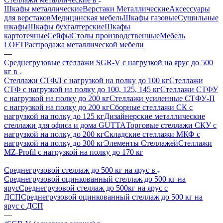
Шкафы металлические
Верстаки Металлические
Аксессуары
для верстаков
Медицинская мебель
Шкафы газовые
Сушильные
шкафы
Шкафы бухгалтерские
Шкафы
картотечные
Сейфы
Столы производственные
Мебель
LOFT
Распродажа металлической мебели
—
Среднегрузовые стеллажи SGR-V с нагрузкой на ярус до 500
кг в
Стеллажи СТФЛ с нагрузкой на полку до 100 кг
Стеллажи
СТФ с нагрузкой на полку до 100, 125, 145 кг
Стеллажи СТФУ
с нагрузкой на полку до 200 кг
Стеллажи усиленные СТФУ-П
с нагрузкой на полку до 200 кг
Сборные стеллажи СК с
нагрузкой на полку до 125 кг
Дизайнерские металлические
стеллажи для офиса и дома GUTTA
Торговые стеллажи СКУ с
нагрузкой на полку до 200 кг
Складские стеллажи МКФ с
нагрузкой на полку до 300 кг
Элементы Стеллажей
Стеллажи
MZ-Profil с нагрузкой на полку до 170 кг
—
Среднегрузовой стеллаж до 500 кг на ярус в
Среднегрузовой оцинкованный стеллаж до 500 кг на
ярус
Среднегрузовой стеллаж до 500кг на ярус с
ДСП
Среднегрузовой оцинкованный стеллаж до 500 кг на
ярус с ДСП
—