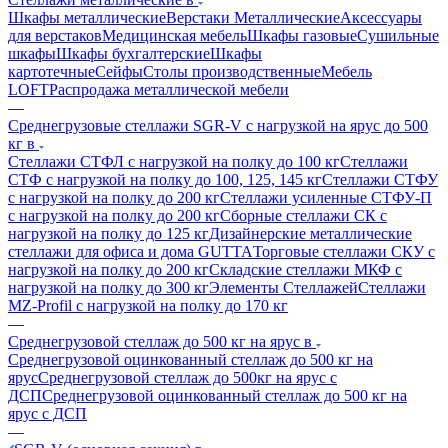
Шкафы металлические
Верстаки Металлические
Аксессуары
для верстаков
Медицинская мебель
Шкафы газовые
Сушильные
шкафы
Шкафы бухгалтерские
Шкафы
картотечные
Сейфы
Столы производственные
Мебель
LOFT
Распродажа металлической мебели
—
Среднегрузовые стеллажи SGR-V с нагрузкой на ярус до 500
кг в
Стеллажи СТФЛ с нагрузкой на полку до 100 кг
Стеллажи
СТФ с нагрузкой на полку до 100, 125, 145 кг
Стеллажи СТФУ
с нагрузкой на полку до 200 кг
Стеллажи усиленные СТФУ-П
с нагрузкой на полку до 200 кг
Сборные стеллажи СК с
нагрузкой на полку до 125 кг
Дизайнерские металлические
стеллажи для офиса и дома GUTTA
Торговые стеллажи СКУ с
нагрузкой на полку до 200 кг
Складские стеллажи МКФ с
нагрузкой на полку до 300 кг
Элементы Стеллажей
Стеллажи
MZ-Profil с нагрузкой на полку до 170 кг
—
Среднегрузовой стеллаж до 500 кг на ярус в
Среднегрузовой оцинкованный стеллаж до 500 кг на
ярус
Среднегрузовой стеллаж до 500кг на ярус с
ДСП
Среднегрузовой оцинкованный стеллаж до 500 кг на
ярус с ДСП
—