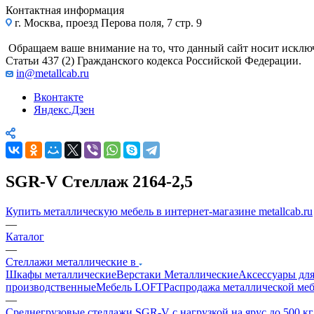
Контактная информация
г. Москва, проезд Перова поля, 7 стр. 9
Обращаем ваше внимание на то, что данный сайт носит исклю
Статьи 437 (2) Гражданского кодекса Российской Федерации.
in@metallcab.ru
Вконтакте
Яндекс.Дзен
SGR-V Стеллаж 2164-2,5
Купить металлическую мебель в интернет-магазине metallcab.ru
—
Каталог
—
Стеллажи металлические в
Шкафы металлические
Верстаки Металлические
Аксессуары для
производственные
Мебель LOFT
Распродажа металлической ме
—
Среднегрузовые стеллажи SGR-V с нагрузкой на ярус до 500 к