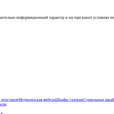
чительно информационный характер и ни при каких условиях н
 верстаков
Медицинская мебель
Шкафы газовые
Сушильные шка
бели
г в