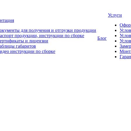
Услуги
нтация
Офор
окументы для получения и отгрузки продукции
Усло
аспорт продукции, инструкции по сборке
Услов
Блог
ертификаты и лицензии
Услов
аблицы габаритов
Замер
идео инструкции по сборке
Монт
Гаран