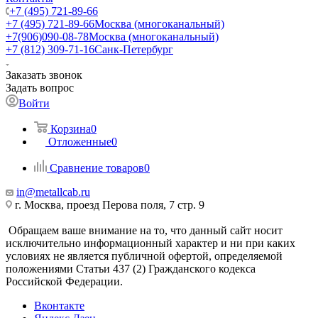
+7 (495) 721-89-66
+7 (495) 721-89-66
Москва (многоканальный)
+7(906)090-08-78
Москва (многоканальный)
+7 (812) 309-71-16
Санк-Петербург
Заказать звонок
Задать вопрос
Войти
Корзина
0
Отложенные
0
Сравнение товаров
0
in@metallcab.ru
г. Москва, проезд Перова поля, 7 стр. 9
Обращаем ваше внимание на то, что данный сайт носит
исключительно информационный характер и ни при каких
условиях не является публичной офертой, определяемой
положениями Статьи 437 (2) Гражданского кодекса
Российской Федерации.
Вконтакте