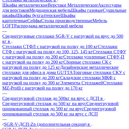
Шкафы металлические
Верстаки Металлические
Аксессуары
для верстаков
Медицинская мебель
Шкафы газовые
Сушильные
шкафы
Шкафы бухгалтерские
Шкафы
картотечные
Сейфы
Столы производственные
Мебель
LOFT
Распродажа металлической мебели
—
Среднегрузовые стеллажи SGR-V с нагрузкой на ярус до 500
кг в
Стеллажи СТФЛ с нагрузкой на полку до 100 кг
Стеллажи
СТФ с нагрузкой на полку до 100, 125, 145 кг
Стеллажи СТФУ
с нагрузкой на полку до 200 кг
Стеллажи усиленные СТФУ-П
с нагрузкой на полку до 200 кг
Сборные стеллажи СК с
нагрузкой на полку до 125 кг
Дизайнерские металлические
стеллажи для офиса и дома GUTTA
Торговые стеллажи СКУ с
нагрузкой на полку до 200 кг
Складские стеллажи МКФ с
нагрузкой на полку до 300 кг
Элементы Стеллажей
Стеллажи
MZ-Profil с нагрузкой на полку до 170 кг
—
Среднегрузовой стеллаж до 500кг на ярус с ДСП в
Среднегрузовой стеллаж до 500 кг на ярус
Среднегрузовой
оцинкованный стеллаж до 500 кг на ярус
Среднегрузовой
оцинкованный стеллаж до 500 кг на ярус с ДСП
—
SGR-V-ДСП-Zn (дополнительная секция) в