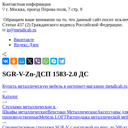
Контактная информация
г. Москва, проезд Перова поля, 7 стр. 9
Обращаем ваше внимание на то, что данный сайт носит исклю
Статьи 437 (2) Гражданского кодекса Российской Федерации.
in@metallcab.ru
Вконтакте
Яндекс.Дзен
SGR-V-Zn-ДСП 1583-2.0 ДС
Купить металлическую мебель в интернет-магазине metallcab.ru
—
Каталог
—
Стеллажи металлические в
Шкафы металлические
Верстаки Металлические
Аксессуары для
производственные
Мебель LOFT
Распродажа металлической ме
—
Среднегрузовые стеллажи SGR-V с нагрузкой на ярус до 500 к