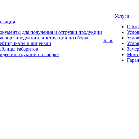
Услуги
нтация
Офор
окументы для получения и отгрузки продукции
Усло
аспорт продукции, инструкции по сборке
Услов
Блог
ертификаты и лицензии
Услов
аблицы габаритов
Замер
идео инструкции по сборке
Монт
Гаран