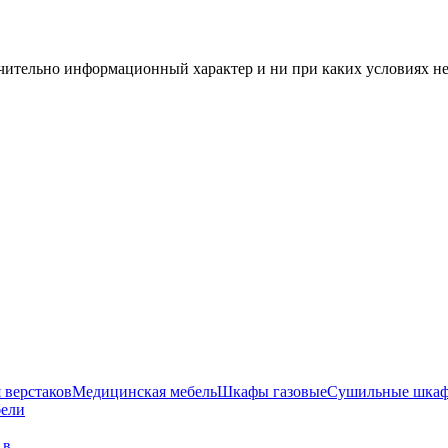
чительно информационный характер и ни при каких условиях н
 верстаков
Медицинская мебель
Шкафы газовые
Сушильные шка
бели
г в