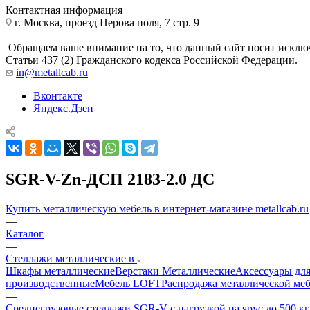
Контактная информация
г. Москва, проезд Перова поля, 7 стр. 9
Обращаем ваше внимание на то, что данный сайт носит исклю
Статьи 437 (2) Гражданского кодекса Российской Федерации.
in@metallcab.ru
Вконтакте
Яндекс.Дзен
SGR-V-Zn-ДСП 2183-2.0 ДС
Купить металлическую мебель в интернет-магазине metallcab.ru
—
Каталог
—
Стеллажи металлические в
Шкафы металлические
Верстаки Металлические
Аксессуары для
производственные
Мебель LOFT
Распродажа металлической ме
—
Среднегрузовые стеллажи SGR-V с нагрузкой на ярус до 500 к