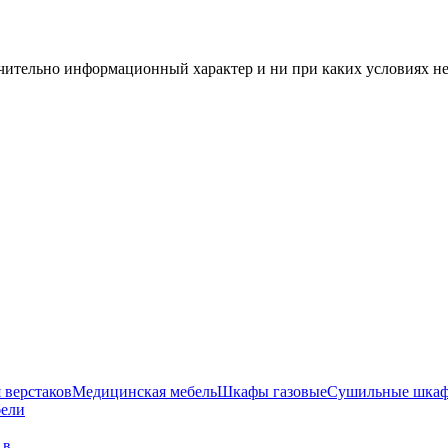
чительно информационный характер и ни при каких условиях н
 верстаков
Медицинская мебель
Шкафы газовые
Сушильные шка
бели
г в