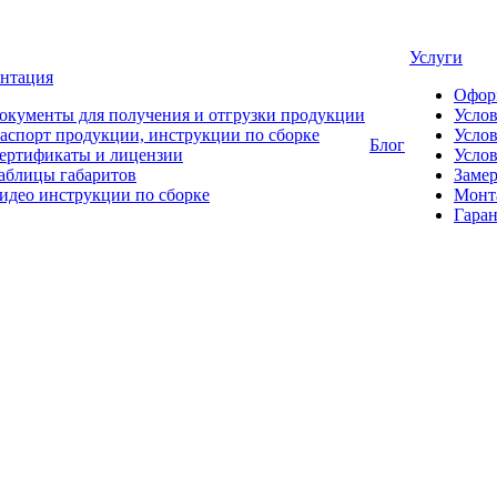
Услуги
нтация
Офор
окументы для получения и отгрузки продукции
Усло
аспорт продукции, инструкции по сборке
Услов
Блог
ертификаты и лицензии
Услов
аблицы габаритов
Замер
идео инструкции по сборке
Монт
Гаран